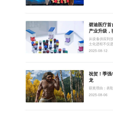
碧迪医疗首台
产业升级，
从设备供应到技
土化进程不仅
2025-08-12
祝贺！季强
龙
获奖理由：表
2025-08-06