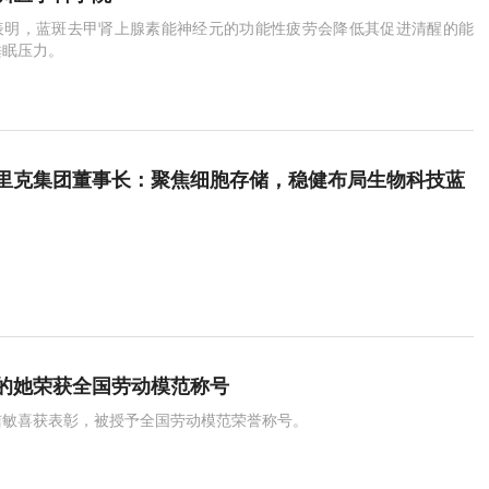
表明，蓝斑去甲肾上腺素能神经元的功能性疲劳会降低其促进清醒的能
睡眠压力。
里克集团董事长：聚焦细胞存储，稳健布局生物科技蓝
的她荣获全国劳动模范称号
洁敏喜获表彰，被授予全国劳动模范荣誉称号。