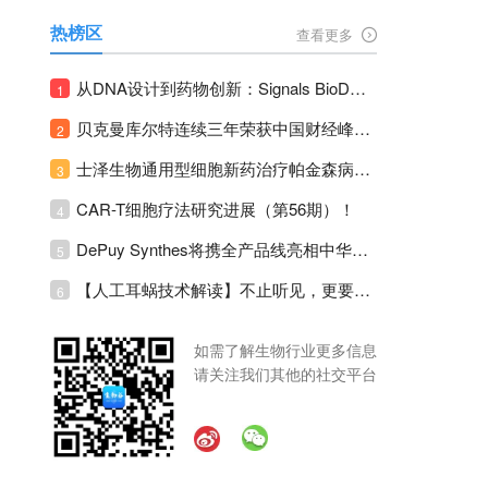
热榜区
查看更多
从DNA设计到药物创新：Signals BioDesign如何重塑分子生物学研发生态！
1
贝克曼库尔特连续三年荣获中国财经峰会三项大奖！
2
士泽生物通用型细胞新药治疗帕金森病注册临床II期全部入组完成！
3
CAR-T细胞疗法研究进展（第56期）！
4
DePuy Synthes将携全产品线亮相中华医学会运动医疗分会大会，加码布局中国运动医学创新赛道！
5
【人工耳蜗技术解读】不止听见，更要听见未来 ---- 智能耳蜗，开启人工耳蜗技术新纪元！
6
如需了解生物行业更多信息
请关注我们其他的社交平台