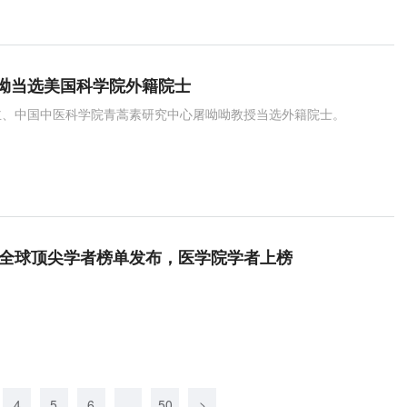
呦当选美国科学院外籍院士
主、中国中医科学院青蒿素研究中心屠呦呦教授当选外籍院士。
24全球顶尖学者榜单发布，医学院学者上榜
4
5
6
...
50
>