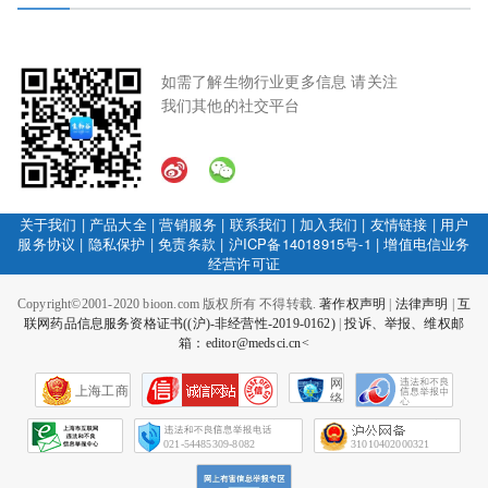
如需了解生物行业更多信息 请关注
我们其他的社交平台
关于我们
|
产品大全
|
营销服务
|
联系我们
|
加入我们
|
友情链接
|
用户
服务协议
|
隐私保护
|
免责条款
|
沪ICP备14018915号-1
|
增值电信业务
经营许可证
Copyright©2001-2020 bioon.com 版权所有 不得转载.
著作权声明
|
法律声明
|
互
联网药品信息服务资格证书((沪)-非经营性-2019-0162)
|
投诉、举报、维权邮
箱：editor@medsci.cn<
网
上海工商
络
社
会
征
021-54485309-8082
31010402000321
信
网