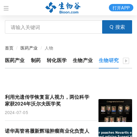
打开APP
搜索
首页
医药产业
人物
医药产业
制药
转化医学
生物产业
生物研究
医疗
利用光遗传学恢复盲人视力，两位科学
家获2024年沃尔夫医学奖
2024-07-05
诺华高管将履新辉瑞肿瘤商业化负责人