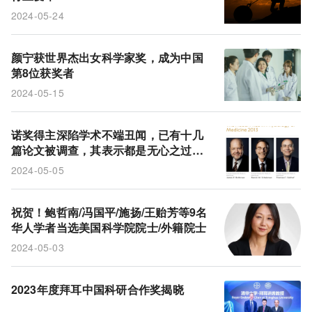
2024-05-24
颜宁获世界杰出女科学家奖，成为中国
第8位获奖者
2024-05-15
诺奖得主深陷学术不端丑闻，已有十几
篇论文被调查，其表示都是无心之过，
不影响研究结论
2024-05-05
祝贺！鲍哲南/冯国平/施扬/王贻芳等9名
华人学者当选美国科学院院士/外籍院士
2024-05-03
2023年度拜耳中国科研合作奖揭晓