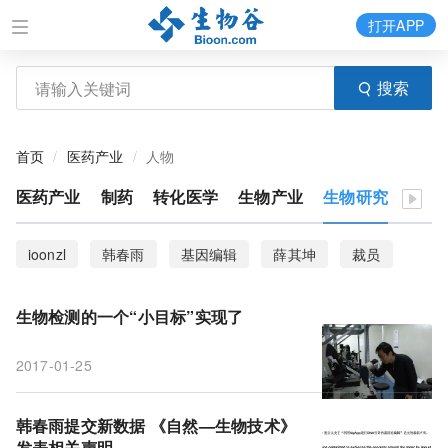
打开APP
搜索
首页
医药产业
人物
医药产业
制药
转化医学
生物产业
生物研究
医疗
ioonzl
韩春雨
基因编辑
薛其坤
裁员
Theranos
屠呦呦
撤回
专利
院士
生物检测的一个“小目标”实现了
未来科学大奖
树兰医学奖
生物技术
声明
2017-01-25
生物检测
自然
中科院微生物所
高福院士
小目标
卢煜明
韩春雨提交新数据 《自然—生物技术》
发表相关声明