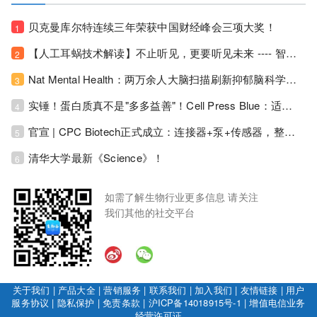
贝克曼库尔特连续三年荣获中国财经峰会三项大奖！
1
【人工耳蜗技术解读】不止听见，更要听见未来 ---- 智能耳蜗，开启人工耳蜗技术新纪元！
2
Nat Mental Health：两万余人大脑扫描刷新抑郁脑科学认知！抑郁不只是情绪病，视觉、运动脑区同步受损！
3
实锤！蛋白质真不是"多多益善"！Cell Press Blue：适度限蛋白，反而拉长健康寿命！
4
官宣 | CPC Biotech正式成立：连接器+泵+传感器，整合生物制药流体管理解决方案！
5
清华大学最新《Science》！
6
如需了解生物行业更多信息 请关注
我们其他的社交平台
关于我们
|
产品大全
|
营销服务
|
联系我们
|
加入我们
|
友情链接
|
用户
服务协议
|
隐私保护
|
免责条款
|
沪ICP备14018915号-1
|
增值电信业务
经营许可证