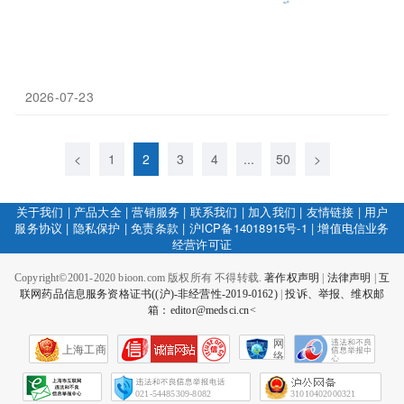
2026-07-23
<
1
2
3
4
...
50
>
关于我们
|
产品大全
|
营销服务
|
联系我们
|
加入我们
|
友情链接
|
用户
服务协议
|
隐私保护
|
免责条款
|
沪ICP备14018915号-1
|
增值电信业务
经营许可证
Copyright©2001-2020 bioon.com 版权所有 不得转载.
著作权声明
|
法律声明
|
互
联网药品信息服务资格证书((沪)-非经营性-2019-0162)
|
投诉、举报、维权邮
箱：editor@medsci.cn<
网
上海工商
络
社
会
征
021-54485309-8082
31010402000321