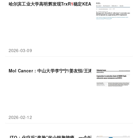
哈尔滨工业大学高明辉发现TrxR
1
稳定KEAP
1
促NRF2降解，下调
2026-03-09
Mol Cancer：中山大学李宁宁/姜友恒/王涛发现GREM
1
的旁分泌-
2026-02-12
JTO：化疗后“变脸”的小细胞肺癌，一个叫YAP
1
的蛋白成了耐药元