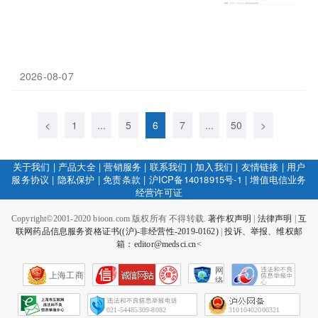
2026-08-07
<
1
...
5
6
7
...
50
>
关于我们
|
产品大全
|
营销服务
|
联系我们
|
加入我们
|
友情链接
|
用户
服务协议
|
隐私保护
|
免责条款
|
沪ICP备14018915号-1
|
增值电信业务
经营许可证
Copyright©2001-2020 bioon.com 版权所有 不得转载.
著作权声明
|
法律声明
|
互
联网药品信息服务资格证书((沪)-非经营性-2019-0162)
|
投诉、举报、维权邮
箱：editor@medsci.cn<
网
上海工商
络
社
会
征
021-54485309-8082
31010402000321