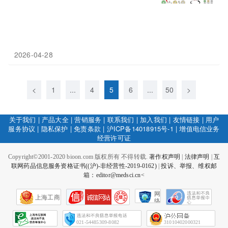
2026-04-28
<
1
...
4
5
6
...
50
>
关于我们
|
产品大全
|
营销服务
|
联系我们
|
加入我们
|
友情链接
|
用户
服务协议
|
隐私保护
|
免责条款
|
沪ICP备14018915号-1
|
增值电信业务
经营许可证
Copyright©2001-2020 bioon.com 版权所有 不得转载.
著作权声明
|
法律声明
|
互
联网药品信息服务资格证书((沪)-非经营性-2019-0162)
|
投诉、举报、维权邮
箱：editor@medsci.cn<
网
上海工商
络
社
会
征
021-54485309-8082
31010402000321