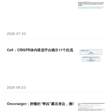
2026-07-30
Cell：CRISPR体内筛选平台揭示17个抗流感宿主基因——RGNEF
2026-06-23
Oncotarget：肿瘤的“帮凶”藏在身边，微环境蛋白CTHRC
1
被证