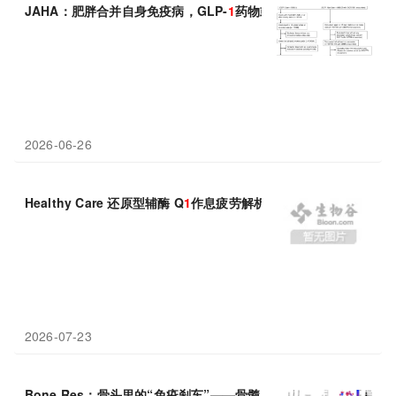
JAHA：肥胖合并自身免疫病，GLP-
1
药物或能额外降低机体的血
2026-06-26
Healthy Care 还原型辅酶 Q
1
作息疲劳解析
2026-07-23
Bone Res：骨头里的“免疫刹车”——骨髓脂肪如何用PD-L
1
悄悄