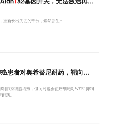
ldh
1
a2基因开关，无法激活再生程序
，重新长出失去的部分，焕然新生~
肺癌患者对奥希替尼耐药，靶向抑制WEE
1
则可
抑制肺癌细胞增殖，但同时也会使癌细胞对WEE1抑制
解耐药。