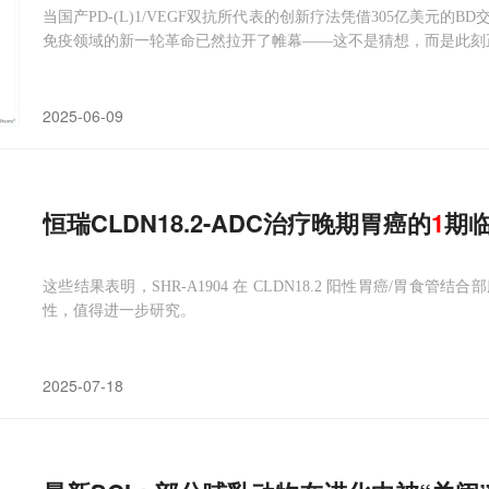
当国产PD-(L)1/VEGF双抗所代表的创新疗法凭借305亿美元
免疫领域的新一轮革命已然拉开了帷幕——这不是猜想，而是此刻正
2025-06-09
恒瑞CLDN18.2-ADC治疗晚期胃癌的
1
期临
这些结果表明，SHR-A1904 在 CLDN18.2 阳性胃癌/胃
性，值得进一步研究。
2025-07-18