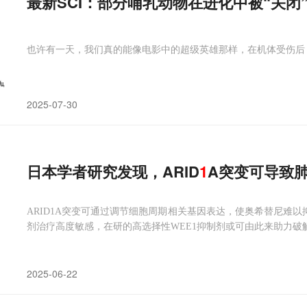
最新SCI：部分哺乳动物在进化中被“关闭”A
也许有一天，我们真的能像电影中的超级英雄那样，在机体受伤后
2025-07-30
日本学者研究发现，ARID
1
A突变可导致
ARID1A突变可通过调节细胞周期相关基因表达，使奥希替尼难以
剂治疗高度敏感，在研的高选择性WEE1抑制剂或可由此来助力破
2025-06-22