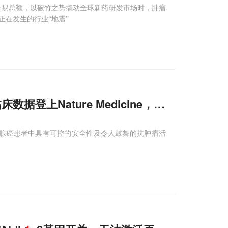
的BD交易总额，以破竹之势撬动全球新药研发市场时，肿瘤
在发生的行业“地震”
床数据登上Nature Medicine，中山大学徐
食管结合部腺癌患者中具有可控的安全性及令人鼓舞的抗肿瘤活