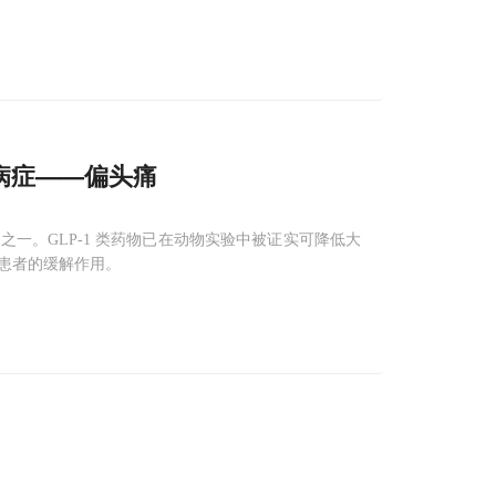
病症——偏头痛
一。GLP-1 类药物已在动物实验中被证实可降低大
患者的缓解作用。