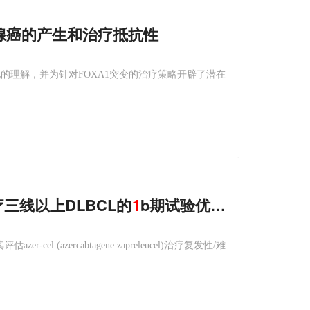
腺癌的产生和治疗抵抗性
的理解，并为针对FOXA1突变的治疗策略开辟了潜在
l治疗三线以上DLBCL的
1
b期试验优异缓解率数据
r-cel (azercabtagene zapreleucel)治疗复发性/难