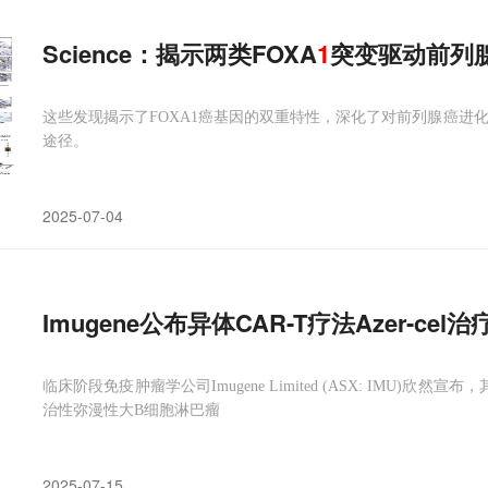
Science：揭示两类FOXA
1
突变驱动前列
这些发现揭示了FOXA1癌基因的双重特性，深化了对前列腺癌进化
途径。
2025-07-04
Imugene公布异体CAR-T疗法Azer-ce
临床阶段免疫肿瘤学公司Imugene Limited (ASX: IMU)欣然宣布，其评估aze
治性弥漫性大B细胞淋巴瘤
2025-07-15