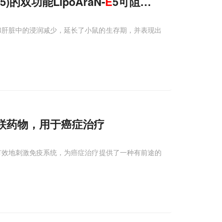
5)的双功能LipoAraN-
E
5可阻断急性髓系白血
脾脏和肝脏中的浸润减少，延长了小鼠的生存期，并表现出
偶联药物，用于癌症治疗
以有效地刺激免疫系统，为癌症治疗提供了一种有前途的