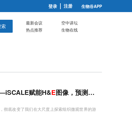
注册
登录
生物谷APP
最新会议
空中讲坛
搜索
热点推荐
生物在线
——iSCALE赋能H&
E
图像，预测细胞级空间转
法论，彻底改变了我们在大尺度上探索组织微观世界的游