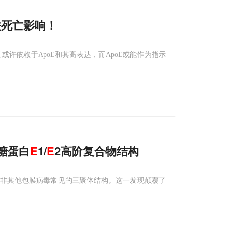
铁死亡影响！
许依赖于ApoE和其高表达，而ApoE或能作为指示
面糖蛋白
E
1/
E
2高阶复合物结构
，而非其他包膜病毒常见的三聚体结构。这一发现颠覆了