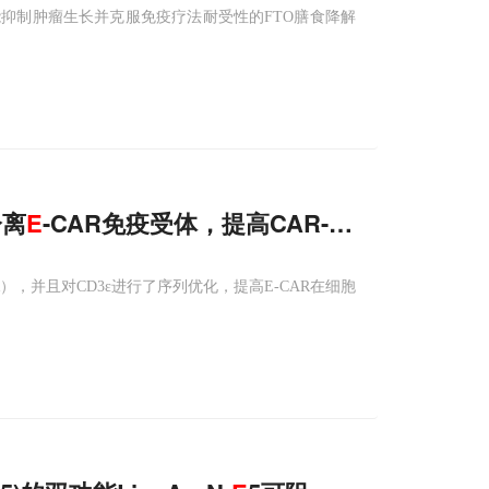
抑制肿瘤生长并克服免疫疗法耐受性的FTO膳食降解
分离
E
-CAR免疫受体，提高CAR-T细胞免疫力
R），并且对CD3ε进行了序列优化，提高E-CAR在细胞