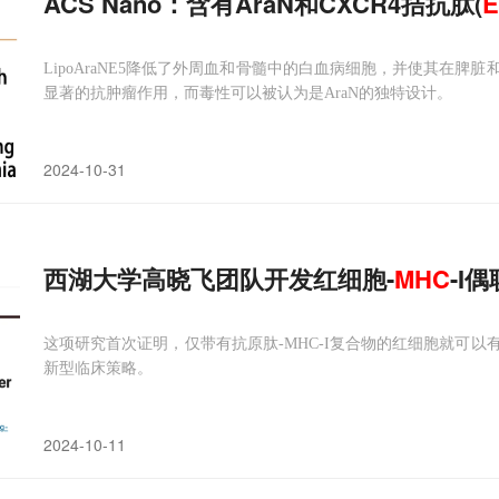
ACS Nano：含有AraN和CXCR4拮抗肽(
E
LipoAraNE5降低了外周血和骨髓中的白血病细胞，并使其在
显著的抗肿瘤作用，而毒性可以被认为是AraN的独特设计。
2024-10-31
西湖大学高晓飞团队开发红细胞-
MHC
-I
这项研究首次证明，仅带有抗原肽-MHC-I复合物的红细胞就可
新型临床策略。
2024-10-11