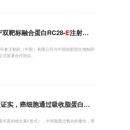
F双靶标融合蛋白RC28-
E
注射液达成授权合作
公司参天制药（中国）有限公司与中国创新型生物制药
正式签署合作协议。
次证实，癌细胞通过吸收脂蛋白获取维生素
E
，
最丰富的维生素E形式），中和脂质过氧化的毒性，帮