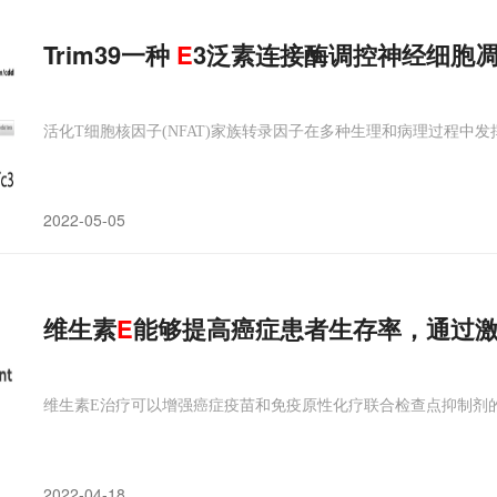
Trim39一种
E
3泛素连接酶调控神经细胞
活化T细胞核因子(NFAT)家族转录因子在多种生理和病理过程中
2022-05-05
维生素
E
能够提高癌症患者生存率，通过
维生素E治疗可以增强癌症疫苗和免疫原性化疗联合检查点抑制剂
2022-04-18