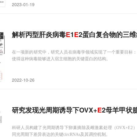
2023-01-19
解析丙型肝炎病毒
E
1
E
2蛋白复合物的三维
在一项新的研究中，研究人员在病毒学领域实现了一个重要目标：
使得这种病毒能够进入宿主细胞的关键蛋白的结构。
2022-10-26
研究发现光周期诱导下OVX+
E
2母羊甲状腺
科研人员构建了光周期诱导下卵巢摘除及雌激素处理（OVX+E2）绵
同光周期下差异表达的关键circRNAs及其调控机制。