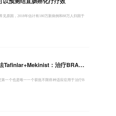
3可以预测结直肠癌化疗疗效
原因，2018年估计有180万新病例和88万人归因于
nlar+Mekinist：治疗BRAF V600
E
突变实
疗领导者，是第一个也是唯一一个获批不限癌种适应症用于治疗B