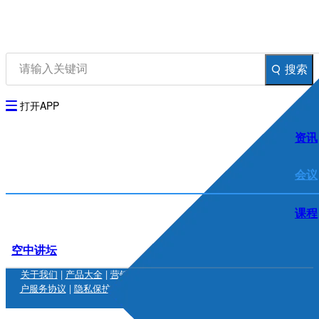
资讯
生物在线
品牌会议
行云公开课
搜索
登录
注册
生物谷AP
打开APP
资讯
会议
课程
空中讲坛
关于我们
|
产品大全
|
营销服务
|
联系我们
|
加入我们
|
友情链接
|
用
户服务协议
|
隐私保护
|
免责条款
|
沪ICP备14018915号-1
|
增值电信
业务经营许可证