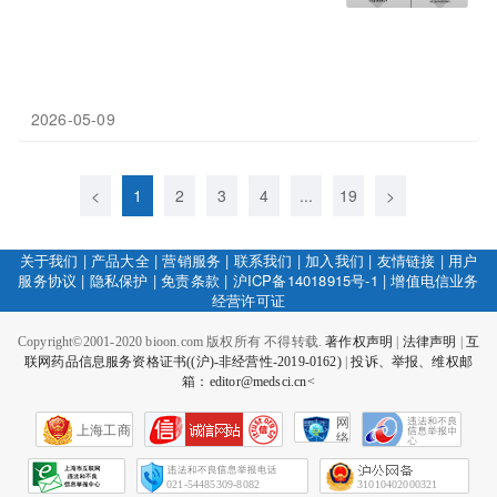
2026-05-09
<
1
2
3
4
...
19
>
关于我们
|
产品大全
|
营销服务
|
联系我们
|
加入我们
|
友情链接
|
用户
服务协议
|
隐私保护
|
免责条款
|
沪ICP备14018915号-1
|
增值电信业务
经营许可证
Copyright©2001-2020 bioon.com 版权所有 不得转载.
著作权声明
|
法律声明
|
互
联网药品信息服务资格证书((沪)-非经营性-2019-0162)
|
投诉、举报、维权邮
箱：editor@medsci.cn<
网
上海工商
络
社
会
征
021-54485309-8082
31010402000321