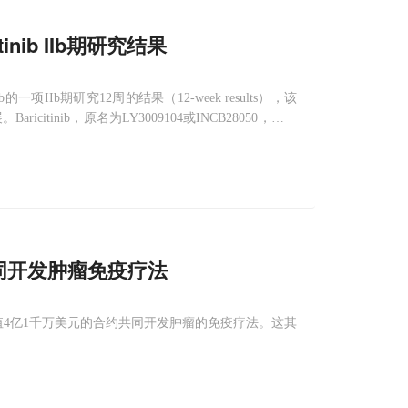
nib IIb期研究结果
ib的一项IIb期研究12周的结果（12-week results），该
tinib，原名为LY3009104或INCB28050，是一
共同开发肿瘤免疫疗法
价值4亿1千万美元的合约共同开发肿瘤的免疫疗法。这其