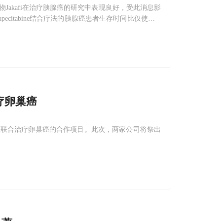
Jakafi在治疗胰腺癌的研究中表现良好，受此消息影
ecitabine结合疗法的胰腺癌患者生存时间比仅使用ca
疗法的患者出现负作用的比例降低到了12%，而化疗组为2
疗卵巢癌
法联合治疗卵巢癌的合作项目。此次，两家公司将祭出