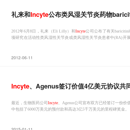
礼来和
Incyte
公布类风湿关节炎药物bariciti
2012年6月8日，礼来（Eli Lilly）和
Incyte
公司公布了有关baricitin
项研究在活动性类风湿性关节炎或类风湿性关节炎患者中(RA)开展。Barici
种可口服的JAK（Janus激酶）抑制剂。
2012-06-11
Incyte
、Agenus签订价值4亿美元协议
最近，生物医药公司
Incyte
、Agenus公司宣布双方已经签订一份
中包括了6000万美元的预付款和高达3亿5千万美元的里程碑奖金。
2015-01-11