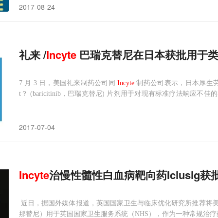
2017-08-24
礼来 /
Incyte
巴瑞克替尼在日本获批用于类
7 月 3 日，美国礼来制药公司同
Incyte
制药公司表示，日本厚生劳动省（
t？ (baricitinib，巴瑞克替尼) 片剂用于对现有标准疗法
的治疗。Olumiant 的批准是基于 baricitinib 的临床开发项目，包
2017-07-04
Incyte
治慢性髓性白血病靶向药Iclusig获
近日，据国外媒体报道，英国国家卫生与临床优化研究所推荐将
那替尼）用于英国国家卫生服务系统（NHS），作为一种常规治疗