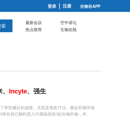
注册
登录
生物谷APP
最新会议
空中讲坛
搜索
热点推荐
生物在线
来、
Incyte
、强生
研究获得了举世瞩目的成绩，尤其是免疫疗法。最近药物市场
重点列举目前已顺利进入III期临床的3款生物药物，并对未
b (LY2835219)是一种细胞周期蛋白依赖性激酶4（CDK4）