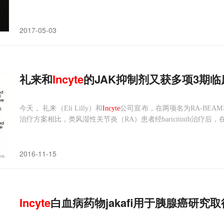
2017-05-03
礼来和
Incyte
的JAK抑制剂又获多项3期临
今天， 礼来（Eli Lilly）和
Incyte
公司宣布，在两项名为RA-BEAM
治疗方案相比，类风湿性关节炎（RA）患者经baricitinib治
2016-11-15
Incyte
白血病药物jakafi用于胰腺癌研究