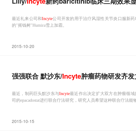
Lilly/
Incyte
新药baricitinib临床三期效果
最近礼来公司和
Incyte
公司开发的用于治疗风湿性关节炎口服新药bar
的"摇钱树"Humira雪上加霜。
2015-10-20
强强联合 默沙东/
Incyte
肿瘤药物研发齐发
最近，制药巨头默沙东与
Incyte
最近作出决定扩大双方在肿瘤领域的合
司的epacadostat进行联合疗法研究，研究人员希望这种联合疗
2015-10-15