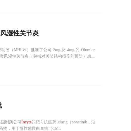
风湿性关节炎
MHLW）批准了公司 2mg 及 4mg 的 Olumian
响应不佳的类风湿性关节炎（包括对关节结构损伤的预防）患者
括 4 项临床 III 期研究，在全球范围共招募了 3
批
美国制药公司
Incyte
的靶向抗癌药Iclusig（ponatinib，泊
药物，用于慢性髓性白血病（CML