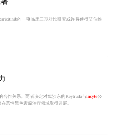
显著
icitinib的一项临床三期对比研究或许将使得艾伯维
力
作关系。两者决定对默沙东的Keytruda与
Incyte
公
法能够在恶性黑色素瘤治疗领域取得进展。