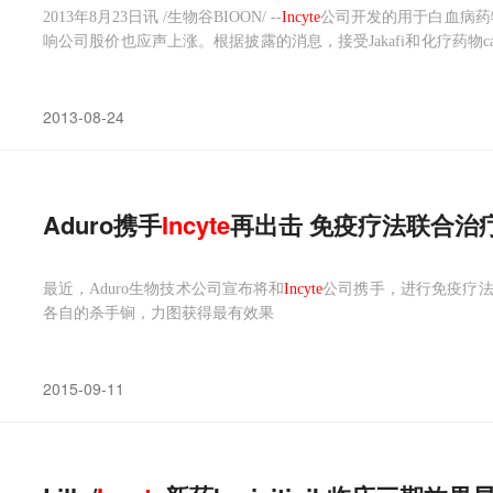
2013年8月23日讯 /生物谷BIOON/ --
Incyte
公司开发的用于白血病药物
响公司股价也应声上涨。根据披露的消息，接受Jakafi和化疗药物cap
pecitabine的患者延长了6个月。在安全性方面，使用这种组合
0%。
2013-08-24
Aduro携手
Incyte
再出击 免疫疗法联合治
最近，Aduro生物技术公司宣布将和
Incyte
公司携手，进行免疫疗
各自的杀手锏，力图获得最有效果
2015-09-11