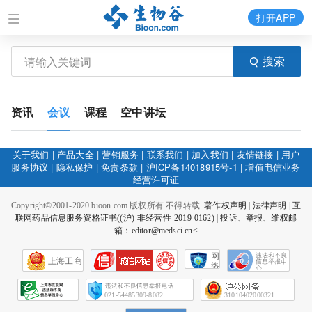
打开APP
搜索
资讯
会议
课程
空中讲坛
关于我们
|
产品大全
|
营销服务
|
联系我们
|
加入我们
|
友情链接
|
用户
服务协议
|
隐私保护
|
免责条款
|
沪ICP备14018915号-1
|
增值电信业务
经营许可证
Copyright©2001-2020 bioon.com 版权所有 不得转载.
著作权声明
|
法律声明
|
互
联网药品信息服务资格证书((沪)-非经营性-2019-0162)
|
投诉、举报、维权邮
箱：editor@medsci.cn<
网
上海工商
络
社
会
征
021-54485309-8082
31010402000321
信