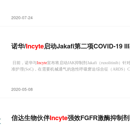
2020-07-24
诺华/
Incyte
启动Jakafi第二项COVID-19 
日前，诺华与
Incyte
宣布将启动JAK抑制剂Jakafi（ruxolitinib
准护理(SoC)，在需要机械通气的急性呼吸窘迫综合征（ARDS）
吸道免疫反应的疗法，Jakafi早已投入到了对抗COVID-19的战役中
2020-05-08
信达生物伙伴
Incyte
强效FGFR激酶抑制剂Pem