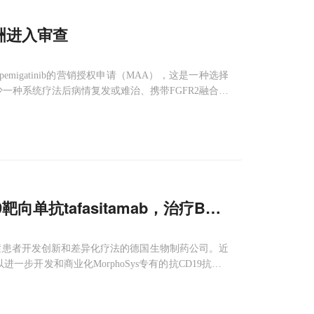
欧洲进入审查
igatinib的营销授权申请（MAA），这是一种选择
一种系统疗法后病情复发或难治、携带FGFR2融合或
人患者。EMA已启动MAA的正式审查程序，如果获得批
9靶向单抗tafasitamab，治疗B细胞肿瘤！
家致力于为重症患者开发创新和差异化疗法的德国生物制药公司。近
步开发和商业化MorphoSys专有的抗CD19抗体ta
结构域优化免疫增强单克隆抗体，