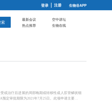
注册
登录
生物谷APP
最新会议
空中讲坛
搜索
热点推荐
生物在线
铂化疗不耐受或治疗后进展的局部晚期或转移性成人肛管鳞状细
A预定审批期限为2021年7月25日。此项申请主要基于
。该研究纳入94例对含铂化疗不耐受或治疗后进展