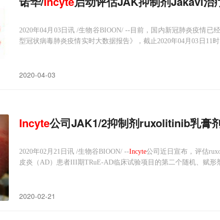
诺华/
Incyte
启动评估JAK抑制剂Jakavi
2020年04月03日讯 /生物谷BIOON/ --目前，国内新冠肺
型冠状病毒肺炎疫情实时大数据报告》，截止2020年04月03日11
确诊超过93.4万例、死亡4.98万例。其中，美国单日新增25508例
2020-04-03
Incyte
公司JAK1/2抑制剂ruxolitinib
2020年02月21日讯 /生物谷BIOON/ --
Incyte
公司近日宣布，评估ruxo
皮炎（AD）患者III期TRuE-AD临床试验项目的第二个随机、赋形剂对照
已经达到了主要终点。ruxolitinib乳膏剂开发用于治疗：（1）轻度
2020-02-21