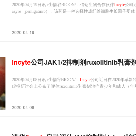
2020年04月19日讯 /生物谷BIOON/ --信达生物合作伙伴
Incyte
公司
azyre（pemigatinib），该药是一种选择性成纤维细胞生长因
受过治疗、存在FGFR2融合或重排、不能手术切除的局部晚期或转移性胆管
2020-04-19
Incyte
公司JAK1/2抑制剂ruxolitinib
2020年04月08日讯 /生物谷BIOON/ --
Incyte
公司近日在2020年革新特应性皮炎
虚拟研讨会上公布了评估ruxolitinib乳膏剂治疗青少年和成人（年龄
项目的数据。ruxolitinib乳膏剂开发用于治疗：
2020-04-08