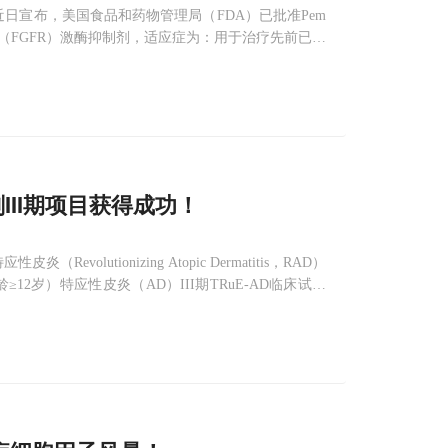
近日宣布，美国食品和药物管理局（FDA）已批准Pem
子受体（FGFR）激酶抑制剂，适应症为：用于治疗先前已接
癌（cholangiocar
乳膏剂III期项目获得成功！
（Revolutionizing Atopic Dermatitis，RAD）
≥12岁）特应性皮炎（AD）III期TRuE-AD临床试验