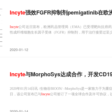
Incyte
强效FGFR抑制剂pemigatinib在
Incyte
公司近日宣布，欧洲药品管理局（EMA）已受理靶向抗癌药pem
性成纤维细胞生长因子受体（FGFR）抑制剂，用于治疗接受过至少
重排、局部晚期或转移性胆管癌（cholangiocarcinoma）成
2020-01-12
Incyte
与MorphoSys达成合作，开发CD1
2020年01月14日讯 /生物谷BIOON/ -MorphoSys是一
日，该公司宣布已与
Incyte
公司签订了一项全球合作及许可协议，以进一
fasitamab（MOR208），这是一种靶向CD19的新型人源化Fc
2020-01-14