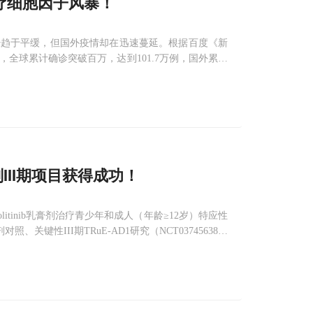
治疗细胞因子风暴！
炎疫情已经趋于平缓，但国外疫情却在迅速蔓延。根据百度《新
时，全球累计确诊突破百万，达到101.7万例，国外累计
，累计245070例，是全球新冠肺炎确诊人数最
乳膏剂III期项目获得成功！
litinib乳膏剂治疗青少年和成人（年龄≥12岁）特应性
、关键性III期TRuE-AD1研究（NCT03745638）
至中