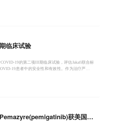
III期临床试验
）针对COVID-19的第二项III期临床试验，评估Jakafi联合标
COVID-19患者中的安全性和有效性。作为治疗严重呼
。4月
azyre(pemigatinib)获美国FDA批准!