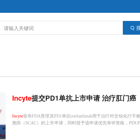
Incyte
提交PD1单抗上市申请 治疗肛门癌
Incyte
宣布FDA受理其PD1单抗retifanlimab用于治疗对含
胞癌（SCAC）的上市申请，同时授予该申请优先审评资格，PDUF
一项开放标签、单臂、多中心、II期 POD1UM-202研究的结果