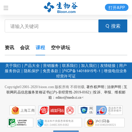
打开APP
搜索
资讯
会议
课程
空中讲坛
关于我们
|
产品大全
|
营销服务
|
联系我们
|
加入我们
|
友情链接
|
用户
服务协议
|
隐私保护
|
免责条款
|
沪ICP备14018915号-1
|
增值电信业务
经营许可证
Copyright©2001-2020 bioon.com 版权所有 不得转载.
著作权声明
|
法律声明
|
互
联网药品信息服务资格证书((沪)-非经营性-2019-0162)
|
投诉、举报、维权邮
箱：editor@medsci.cn<
网
上海工商
络
社
会
征
021-54485309-8082
31010402000321
信