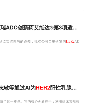
瑞ADC创新药艾维达®第3项适应症落地
品监督管理局的通知，批准公司自主研发的
HER2
AD
志敏等通过AI为
HER2
阳性乳腺癌画出精准“导
地解决了这一难题。它的核心创新在于：利用临床常规获