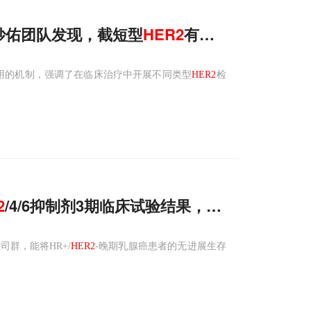
妙佑团队发现，截短型
HER2
有免疫抑制功能，导
用的机制，强调了在临床治疗中开展不同类型
HER2
检
2
/4/6抑制剂3期临床试验结果，显著延长HR+/
氟维司群，能将HR+/
HER2
-晚期乳腺癌患者的无进展生存