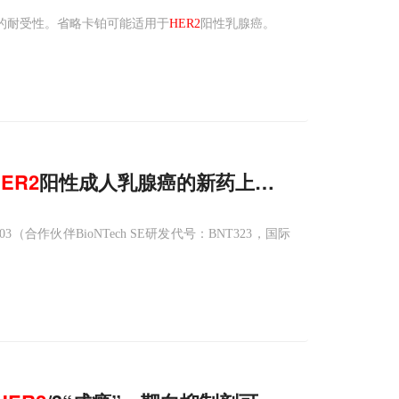
善的耐受性。省略卡铂可能适用于
HER2
阳性乳腺癌。
ER2
阳性成人乳腺癌的新药上市申请获得国家
03（合作伙伴BioNTech SE研发代号：BNT323，国际