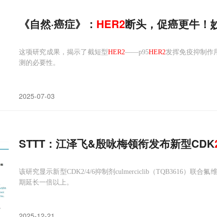
《自然·癌症》：
HER2
断头，促癌更牛！
这项研究成果，揭示了截短型
HER2
——p95
HER2
发挥免疫抑制作
测的必要性。
2025-07-03
STTT：江泽飞&殷咏梅领衔发布新型CDK
该研究显示新型CDK2/4/6抑制剂culmerciclib（TQB3616）联合
期延长一倍以上。
2025-12-21