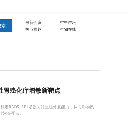
注册
登录
生物谷APP
最新会议
空中讲坛
搜索
热点推荐
生物在线
性胃癌化疗增敏新靶点
稳定RAD51AP1增强同源重组修复能力，从而影响氟
疗潜在靶点。