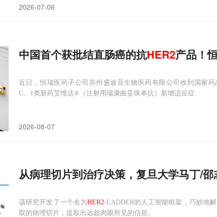
2026-07-06
中国首个获批结直肠癌的抗
HER2
产品！恒
近日，恒瑞医药子公司苏州盛迪亚生物医药有限公司收到国家药
C、1类新药艾维达®（注射用瑞康曲妥珠单抗）新增适应症
2026-08-07
从病理切片到治疗决策，复旦大学马丁/邵
该研究开发了一个名为
HER2
-LADDER的人工智能框架，巧妙
取的病理切片，提取出远超肉眼所见的信息。