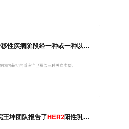
转移性疾病阶段经一种或一种以上内分泌治疗
在国内获批的适应症已覆盖三种肿瘤类型。
院王坤团队报告了
HER2
阳性乳腺癌治疗新成果