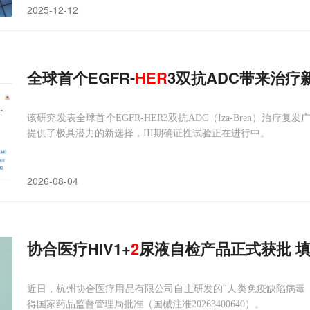
2025-12-12
全球首个EGFR-
HER
3双抗ADC带来治疗
该研究发表全球首个EGFR-HER3双抗ADC（Iza-Bren）治
提供了极具潜力的新选择，III期确证性试验正在进行中。
2026-08-04
协合医疗HIV1+
2
尿液自检产品正式获批 填补
近日，杭州协合医疗用品有限公司自主研发的"人类免疫缺陷病毒（H
得国家药品监督管理局批准（国械注准20263400640）。