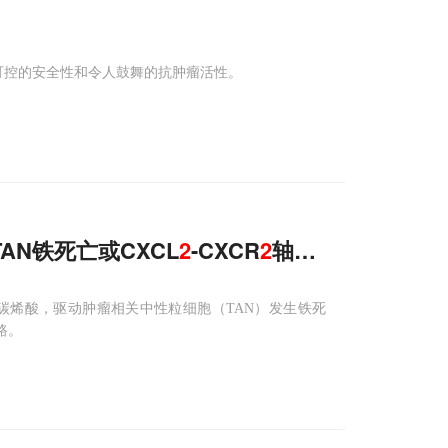
有可控的安全性和令人鼓舞的抗肿瘤活性。
AN铁死亡或CXCL
2
-CXCR
2
轴，恢复PDAC
-十八碳烯酸，驱动肿瘤相关中性粒细胞（TAN）发生铁死
路。