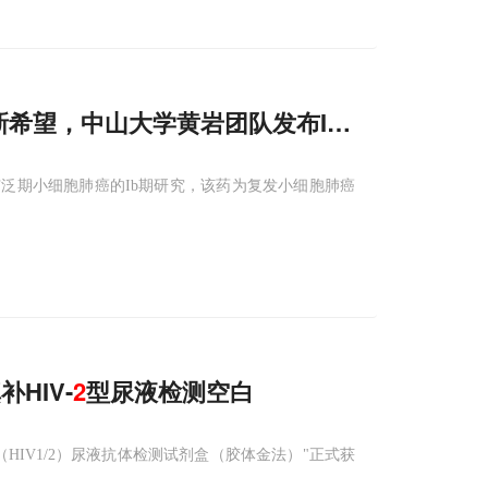
新希望，中山大学黄岩团队发布Ib期研究数据
疗复发广泛期小细胞肺癌的Ib期研究，该药为复发小细胞肺癌
HIV-
2
型尿液检测空白
IV1/2）尿液抗体检测试剂盒（胶体金法）"正式获