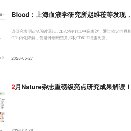
Blood：上海血液学研究所赵维莅等发现，
该研究表明m⁶A阅读器IGF2BP2在PTCL中高表达，通过稳定内吞相
OR1内化降解，促进肿瘤增殖并抑制CD8⁺ T细胞免疫。
2026-05-27
2
月Nature杂志重磅级亮点研究成果解读
2026-02-28