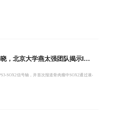
谜揭晓，北京大学燕太强团队揭示ITGB
2
-COPS3-
S3-SOX2信号轴，并首次报道骨肉瘤中SOX2通过液-