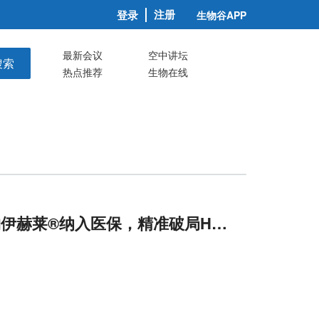
注册
登录
生物谷APP
最新会议
空中讲坛
搜索
热点推荐
生物在线
物伊赫莱®纳入医保，精准破局HR+/
HER
2
-晚