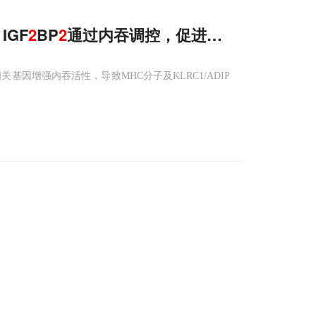
IGF
2
BP
2
通过内吞调控，促进PTCL免疫逃逸
关基因增强内吞活性，导致MHC分子及KLRC1/ADIP
！