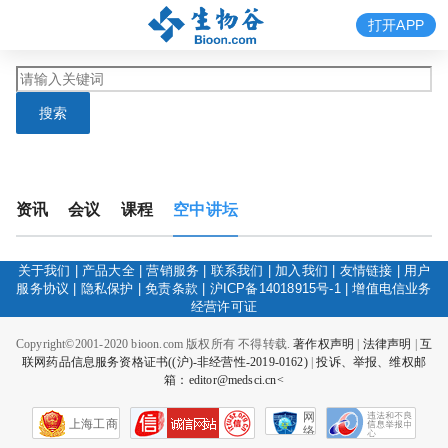
打开APP
搜索
资讯
会议
课程
空中讲坛
关于我们
|
产品大全
|
营销服务
|
联系我们
|
加入我们
|
友情链接
|
用户
服务协议
|
隐私保护
|
免责条款
|
沪ICP备14018915号-1
|
增值电信业务
经营许可证
Copyright©2001-2020 bioon.com 版权所有 不得转载.
著作权声明
|
法律声明
|
互
联网药品信息服务资格证书((沪)-非经营性-2019-0162)
|
投诉、举报、维权邮
箱：editor@medsci.cn<
网
上海工商
络
社