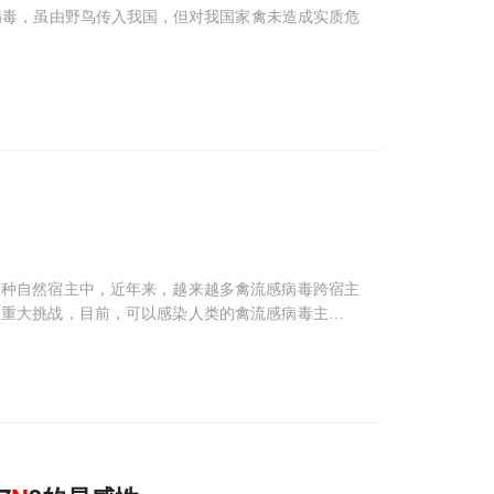
病毒，虽由野鸟传入我国，但对我国家禽未造成实质危
多种自然宿主中，近年来，越来越多禽流感病毒跨宿主
来重大挑战，目前，可以感染人类的禽流感病毒主要包
的现象提醒我们，再次发生流感大流行的威胁始终存在，