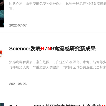
团队介绍，由于疫苗免疫的保护作用，这些全球流行的H5禽流感
害。
2022-07-07
Science:发表
H
7
N
9禽流感研究新成果
流感病毒种类多，宿主范围广，广泛分布在野鸟、水禽、陆禽等
传播感染人类，严重危害人类健康，同时给全球公共卫生安全带
括
H5N
1、
H5N
6、H7N9以及H9N2等。这些病毒不断跨种传播
世界卫生组织也一直将流感大流行作为人
2021-08-26