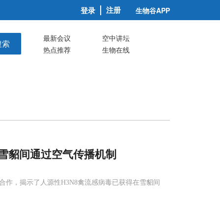
注册
登录
生物谷APP
最新会议
空中讲坛
搜索
热点推荐
生物在线
在雪貂间通过空气传播机制
作，揭示了人源性H3N8禽流感病毒已获得在雪貂间