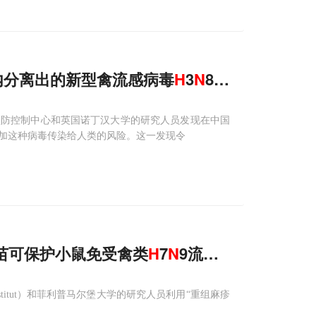
体内分离出的新型禽流感病毒
H
3
N
8可通过飞沫在
预防控制中心和英国诺丁汉大学的研究人员发现在中国
加这种病毒传染给人类的风险。这一发现令
疫苗可保护小鼠免受禽类
H
7
N
9流感病毒感染
Institut）和菲利普马尔堡大学的研究人员利用“重组麻疹