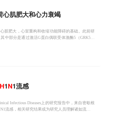
荷心肌肥大和心力衰竭
的心脏肥大，心室重构和收缩功能障碍的基础。此前研
其中部分是通过激活G蛋白偶联受体激酶5（GRK5）
转录因子（包括NFAT）调节病理性基因的表达。 此
H
1
N
1流感
cal Infectious Diseases上的研究报告中，来自密歇根
N1流感，相关研究结果或为研究人员理解诸如流感或
新的线索和思路。图片来源：CC0