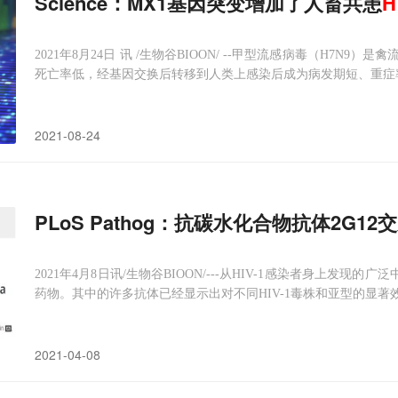
Science：MX1基因突变增加了人畜共患
H
2021年8月24日 讯 /生物谷BIOON/ --甲型流感病毒（H7
死亡率低，经基因交换后转移到人类上感染后成为病发期短、重症率
2021-08-24
PLoS Pathog：抗碳水化合物抗体2G12交
2021年4月8日讯/生物谷BIOON/---从HIV-1感染者身上发现的
药物。其中的许多抗体已经显示出对不同HIV-1毒株和亚型的显著效
-1包膜糖蛋白（Env）上的聚糖屏障（glycan shield）的抗碳水化合
2021-04-08