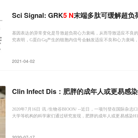
Sci Signal: GRK
5
N
末端多肽可缓解超负
基因表达的异常变化是导致超负荷心力衰竭，从而导致适应不良
究表明，G蛋白Gq产生的细胞内信号会触发适应不良和心力衰竭，
引起的。肥大性刺激诱导心肌细胞核中GRK5的积累，并通过多种
外，研究表明GRK5的向细胞核转运的
2021-04-02
Clin Infect Dis：肥胖的成年人或更易感染
2020年7月16日 讯 /生物谷BIOON/ --近日，一项刊登在国际杂志Clini
大学等机构的科学家们通过研究发现，肥胖的成年人或更易感染H1
新型冠状病毒感染等感染性疾病如何影响不同人群健康的机制提供了
2020-07-17