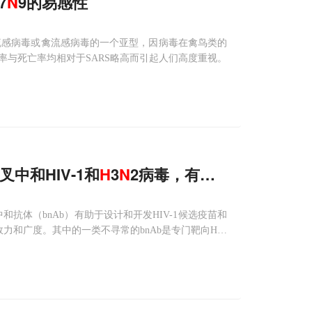
7
N
9的易感性
N9）是禽流感病毒或禽流感病毒的一个亚型，因病毒在禽鸟类的
与死亡率均相对于SARS略高而引起人们高度重视。
叉中和HIV-1和
H
3
N
2病毒，有望作为对抗有包
广泛中和抗体（bnAb）有助于设计和开发HIV-1候选疫苗和
力和广度。其中的一类不寻常的bnAb是专门靶向HIV
物抗体。虽然HIV-1 Env上