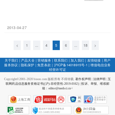
2013-04-27
<
1
...
4
5
6
...
18
>
关于我们
|
产品大全
|
营销服务
|
联系我们
|
加入我们
|
友情链接
|
用户
服务协议
|
隐私保护
|
免责条款
|
沪ICP备14018915号-1
|
增值电信业务
经营许可证
Copyright©2001-2020 bioon.com 版权所有 不得转载.
著作权声明
|
法律声明
|
互
联网药品信息服务资格证书((沪)-非经营性-2019-0162)
|
投诉、举报、维权邮
箱：editor@medsci.cn<
网
上海工商
络
社
会
征
021-54485309-8082
31010402000321