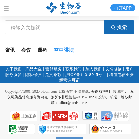
打开APP
搜索
资讯
会议
课程
空中讲坛
关于我们
|
产品大全
|
营销服务
|
联系我们
|
加入我们
|
友情链接
|
用户
服务协议
|
隐私保护
|
免责条款
|
沪ICP备14018915号-1
|
增值电信业务
经营许可证
Copyright©2001-2020 bioon.com 版权所有 不得转载.
著作权声明
|
法律声明
|
互
联网药品信息服务资格证书((沪)-非经营性-2019-0162)
|
投诉、举报、维权邮
箱：editor@medsci.cn<
网
上海工商
络
社
会
征
021-54485309-8082
31010402000321
信