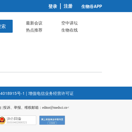
注册
登录
生物谷APP
最新会议
空中讲坛
搜索
热点推荐
生物在线
4018915号-1
|
增值电信业务经营许可证
)
|
投诉、举报、维权邮箱：editor@medsci.cn<
31010402000321