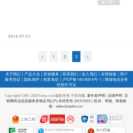
2014-07-01
<
1
2
3
>
关于我们
|
产品大全
|
营销服务
|
联系我们
|
加入我们
|
友情链接
|
用户
服务协议
|
隐私保护
|
免责条款
|
沪ICP备14018915号-1
|
增值电信业务
经营许可证
Copyright©2001-2020 bioon.com 版权所有 不得转载.
著作权声明
|
法律声明
|
互
联网药品信息服务资格证书((沪)-非经营性-2019-0162)
|
投诉、举报、维权邮
箱：editor@medsci.cn<
网
上海工商
络
社
会