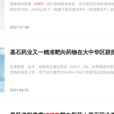
胃肠道间质瘤（
GIST
）治疗领域再传佳音。在日前召开的欧洲消化肿瘤（
联交所代码：2616)公布了一组旗下新药泰吉华®（阿伐替尼片）的
42V突变的中国患者展示出优越和持久的抗肿瘤活性，更值得关注
2021-07-08
基石药业又一精准靶向药物在大中华区获
记者获悉，近日，创新药企基石药业（02616，HK）的胃肠道间
湾地区获批上市，用于治疗携带PDGFRA D842V突变无法切
区首个针对携带 PDGFRA D842V 突变
GIST
患者的靶向药物。今年
2021-04-30