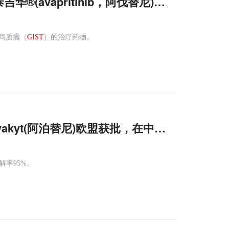
华®(avapritinib，阿伐替尼)获国家药监局
道间质瘤（
GIST
）的治疗药物。
vakyt(阿泊替尼)欧盟获批，在中国进入优先审
解率95%。