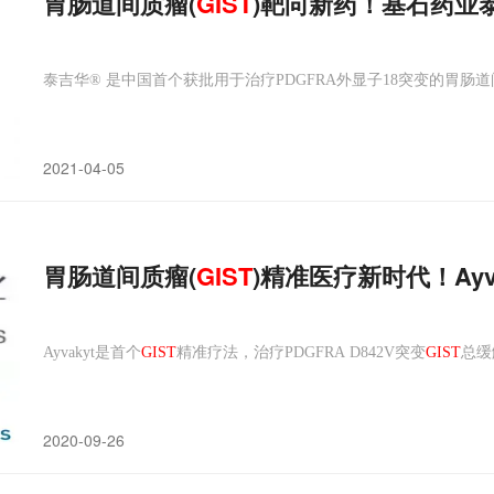
胃肠道间质瘤(
GIST
)靶向新药！基石药业泰吉
泰吉华® 是中国首个获批用于治疗PDGFRA外显子18突变的胃肠
2021-04-05
胃肠道间质瘤(
GIST
)精准医疗新时代！Ay
Ayvakyt是首个
GIST
精准疗法，治疗PDGFRA D842V突变
GIST
总缓
2020-09-26