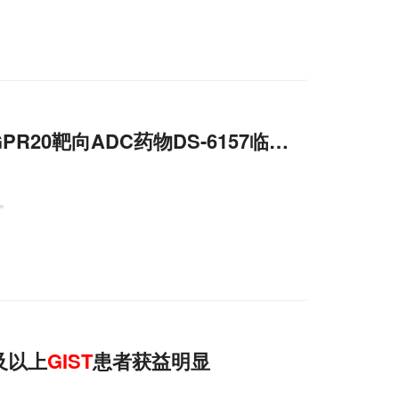
PR20靶向ADC药物DS-6157临床开发项目
答。
及以上
GIST
患者获益明显