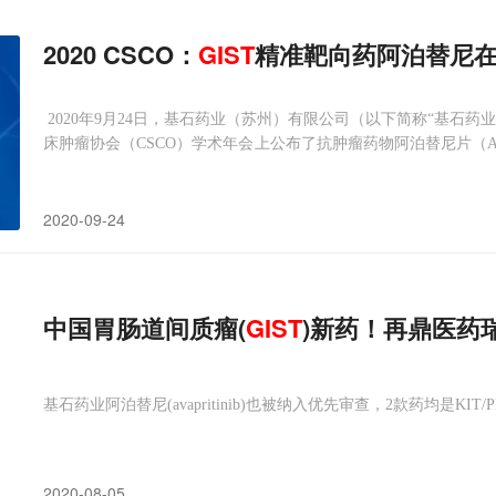
2020 CSCO：
GIST
精准靶向药阿泊替尼
2020年9月24日，基石药业（苏州）有限公司（以下简称“基石药业”
床肿瘤协会（CSCO）学术年会上公布了抗肿瘤药物阿泊替尼片（Avapr
的积极结果。阿泊替尼由基石药业全球合作伙伴Blueprint Medicin
2020-09-24
中国胃肠道间质瘤(
GIST
)新药！再鼎医药瑞普
基石药业阿泊替尼(avapritinib)也被纳入优先审查，2款药均是KIT
2020-08-05