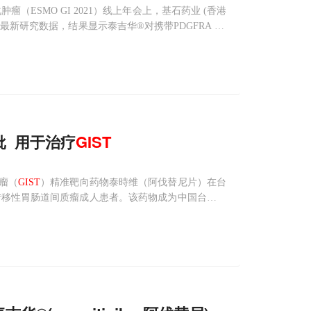
ESMO GI 2021）线上年会上，基石药业 (香港
最新研究数据，结果显示泰吉华®对携带PDGFRA D8
的是，泰吉华®对四线
批 用于治疗
GIST
质瘤（
GIST
）精准靶向药物泰時维（阿伐替尼片）在台
除或转移性胃肠道间质瘤成人患者。该药物成为中国台湾地
3月，阿伐替尼