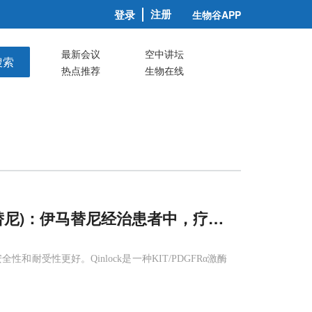
注册
登录
生物谷APP
最新会议
空中讲坛
搜索
热点推荐
生物在线
(瑞派替尼)：伊马替尼经治患者中，疗效媲美舒尼替
和耐受性更好。Qinlock是一种KIT/PDGFRα激酶