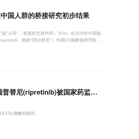
在中国人群的桥接研究初步结果
或“公司”，香港联交所代码：2616）在2020年中国临
itinib，简称“阿泊替尼”）中国I/II期桥接研究取得
es公司开发。
替尼(ripretinib)被国家药监局纳入优先审
/PDGFRα激酶抑制剂。