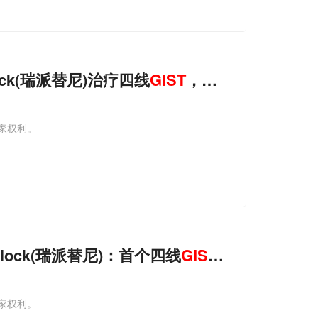
ock(瑞派替尼)治疗四线
GIST
，已在中国上市！
独家权利。
lock(瑞派替尼)：首个四线
GIST
药物，已在中
独家权利。