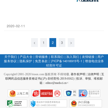
2020-02-11
<
1
2
3
>
关于我们
|
产品大全
|
营销服务
|
联系我们
|
加入我们
|
友情链接
|
用户
服务协议
|
隐私保护
|
免责条款
|
沪ICP备14018915号-1
|
增值电信业务
经营许可证
Copyright©2001-2020 bioon.com 版权所有 不得转载.
著作权声明
|
法律声明
|
互
联网药品信息服务资格证书((沪)-非经营性-2019-0162)
|
投诉、举报、维权邮
箱：editor@medsci.cn<
网
上海工商
络
社
会
征
021-54485309-8082
31010402000321