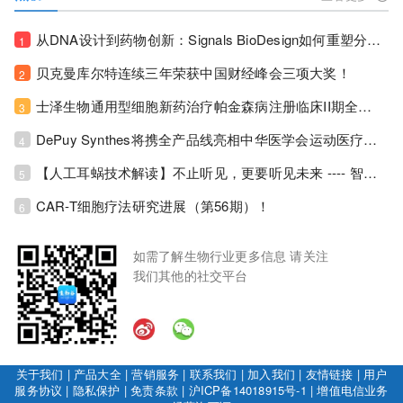
从DNA设计到药物创新：Signals BioDesign如何重塑分子生物学研发生态！
1
贝克曼库尔特连续三年荣获中国财经峰会三项大奖！
2
士泽生物通用型细胞新药治疗帕金森病注册临床II期全部入组完成！
3
DePuy Synthes将携全产品线亮相中华医学会运动医疗分会大会，加码布局中国运动医学创新赛道！
4
【人工耳蜗技术解读】不止听见，更要听见未来 ---- 智能耳蜗，开启人工耳蜗技术新纪元！
5
CAR-T细胞疗法研究进展（第56期）！
6
如需了解生物行业更多信息 请关注
我们其他的社交平台
关于我们
|
产品大全
|
营销服务
|
联系我们
|
加入我们
|
友情链接
|
用户
服务协议
|
隐私保护
|
免责条款
|
沪ICP备14018915号-1
|
增值电信业务