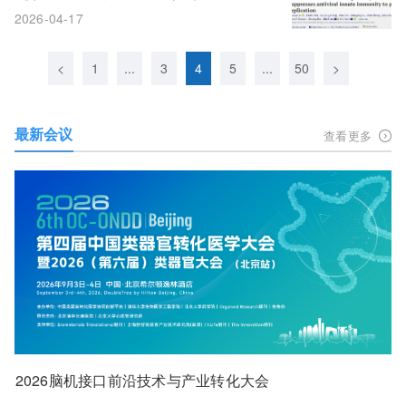
工”，劫持细胞自噬系统破坏免疫防线
2026-04-17
<
1
...
3
4
5
...
50
>
最新会议
查看更多
2026脑机接口前沿技术与产业转化大会