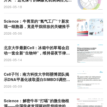
导气孔开闭
2026-05-18
Science：牛胃里的“氢气工厂”？新发
现一细胞器，竟是甲烷排放的关键推手
2026-05-06
北京大学最新Cell：冰箱中的草莓会启
动一套全新“生物钟”，维持昼夜节律，
抵抗腐烂
2026-05-14
Cell子刊：南方科技大学郎曌博团队揭
示DNA甲基化读取蛋白SlMBD5调控番
茄种子萌发新机制
2026-05-09
Science：解密牛羊“打嗝”的微生物根
源——中国学者发现驱动甲烷排放的全