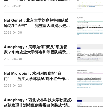
新细胞器
2026-05-01
Nat Genet：北京大学刘晓芹等团队破
译花生“天书”——完整基因组揭示进化
密码与育种“指纹”，打开高产优质育种
2026-04-30
新大门
Autophagy：病毒如何“策反”细胞管
家？华南农业大学郭春和等团队揭示PR
RSV通过降解关键蛋白LAPTM4A从内
2026-04-30
部瓦解宿主防御体系
Nat Microbiol：水稻稻瘟病的“命
门”——浙江大学林福呈/刘小红合作揭
示稻瘟病菌线粒体自噬的关键调控因子
2026-04-23
Autophagy：西北农林科技大学孙亚妮/
赵钦发现非洲猪瘟病毒蛋白伪装成“清洁