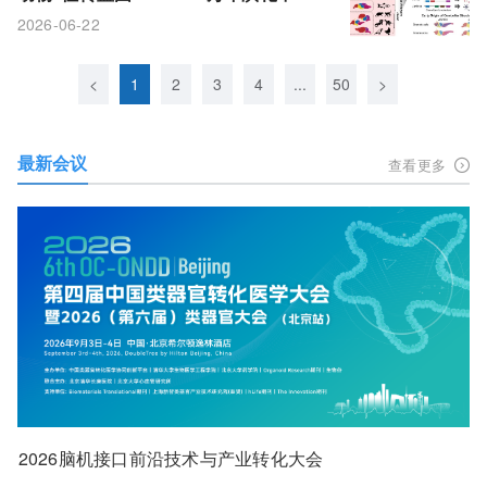
胞类型保守而功能重塑
2026-06-22
<
1
2
3
4
...
50
>
最新会议
查看更多
2026脑机接口前沿技术与产业转化大会