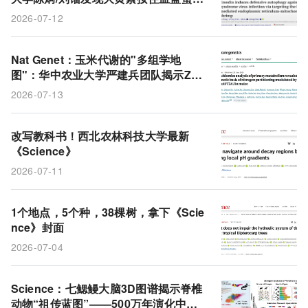
救对虾
2026-07-12
Nat Genet：玉米代谢的"多组学地
图"：华中农业大学严建兵团队揭示Zm
AVT1A-1决定氮往叶子走还是往籽粒走
2026-07-13
改写教科书！西北农林科技大学最新
《Science》
2026-07-11
1个地点，5个种，38棵树，拿下《Scie
nce》封面
2026-07-04
Science：七鳃鳗大脑3D图谱揭示脊椎
动物“祖传蓝图”——500万年演化中细