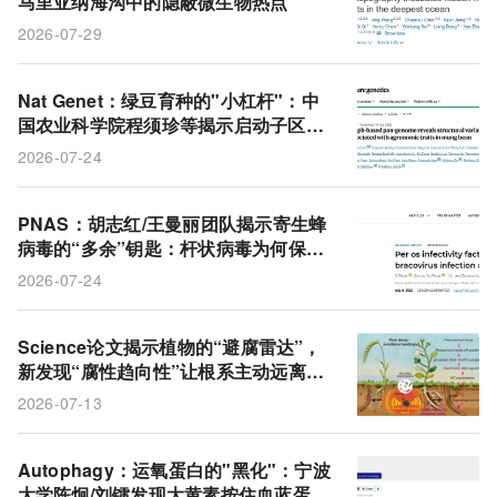
马里亚纳海沟中的隐蔽微生物热点
2026-07-29
Nat Genet：绿豆育种的"小杠杆"：中
国农业科学院程须珍等揭示启动子区几
十个碱基的变动调控类黄酮和抗虫性
2026-07-24
PNAS：胡志红/王曼丽团队揭示寄生蜂
病毒的“多余”钥匙：杆状病毒为何保留
经口感染因子？答案关乎生死
2026-07-24
Science论文揭示植物的“避腐雷达”，
新发现“腐性趋向性”让根系主动远离腐
烂植物，且对动物腐肉无动于衷
2026-07-13
Autophagy：运氧蛋白的"黑化"：宁波
大学陈炯/刘镭发现大黄素按住血蓝蛋白