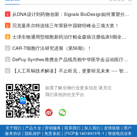
从DNA设计到药物创新：Signals BioDesign如何重塑分子生物学研发生态！
1
贝克曼库尔特连续三年荣获中国财经峰会三项大奖！
2
士泽生物通用型细胞新药治疗帕金森病注册临床II期全部入组完成！
3
CAR-T细胞疗法研究进展（第56期）！
4
DePuy Synthes将携全产品线亮相中华医学会运动医疗分会大会，加码布局中国运动医学创新赛道！
5
【人工耳蜗技术解读】不止听见，更要听见未来 ---- 智能耳蜗，开启人工耳蜗技术新纪元！
6
如需了解生物行业更多信息 请关注
我们其他的社交平台
关于我们
|
产品大全
|
营销服务
|
联系我们
|
加入我们
|
友情链接
|
用户
服务协议
|
隐私保护
|
免责条款
|
沪ICP备14018915号-1
|
增值电信业务