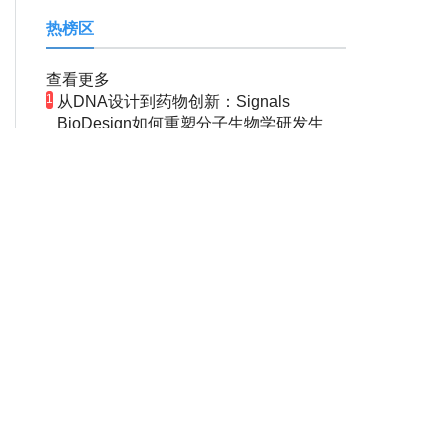
热榜区
查看更多
1
从DNA设计到药物创新：Signals
BioDesign如何重塑分子生物学研发生
态！
2
贝克曼库尔特连续三年荣获中国财经峰会
三项大奖！
3
士泽生物通用型细胞新药治疗帕金森病注
册临床II期全部入组完成！
4
DePuy Synthes将携全产品线亮相中华医
学会运动医疗分会大会，加码布局中国运
动医学创新赛道！
5
【人工耳蜗技术解读】不止听见，更要听
见未来 ---- 智能耳蜗，开启人工耳蜗技术
新纪元！
6
CAR-T细胞疗法研究进展（第56期）！
如需了解生物行业更多