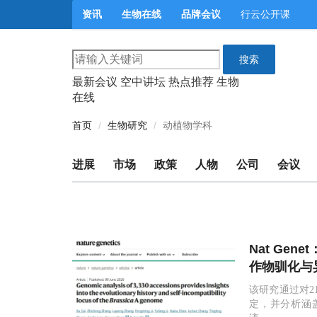
资讯
生物在线
品牌会议
行云公开课
搜索
最新会议
空中讲坛
热点推荐
生物
在线
首页
生物研究
动植物学科
进展
市场
政策
人物
公司
会议
Nat Ge
作物驯化与
该研究通过对2
定，并分析涵盖