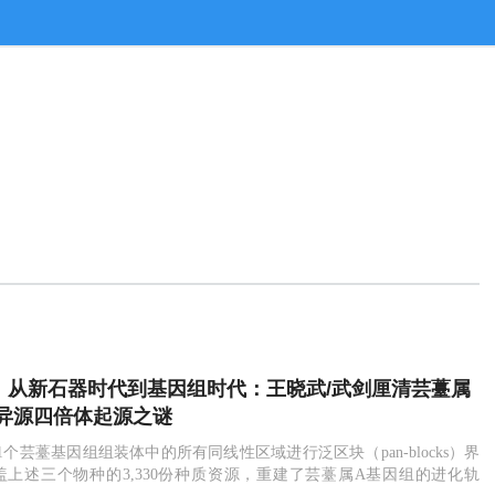
net：从新石器时代到基因组时代：王晓武/武剑厘清芸薹属
异源四倍体起源之谜
1个芸薹基因组组装体中的所有同线性区域进行泛区块（pan-blocks）界
上述三个物种的3,330份种质资源，重建了芸薹属A基因组的进化轨