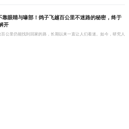
ce：不靠眼睛与喙部！鸽子飞越百公里不迷路的秘密，终于
解开
数百公里仍能找到回家的路，长期以来一直让人们着迷。如今，研究人
出人意料的答案可能并不藏在大脑或眼睛中，而是藏在肝脏里！
ci：河南农业大学殷冬梅团队解析花生通过招募有益菌群激
的抗青枯病新机制
产、高抗青枯病花生新品种“农大花108”通过精准招募根际有益菌群并
免疫的抗青枯病分子机制，同时成功开发出一种可规模化应用的益生元
著提高花生青枯病抗性。