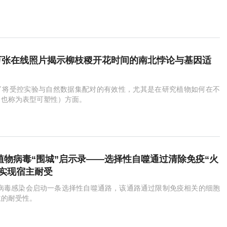
.4 万张在线照片揭示柳枝稷开花时间的南北悖论与基因适
了将受控实验与自然数据集配对的有效性，尤其是在研究植物如何在不
（也称为表型可塑性）方面。
e：植物病毒“围城”启示录——选择性自噬通过清除免疫“火
1实现宿主耐受
NA病毒感染会启动一条选择性自噬通路，该通路通过限制免疫相关的细胞
主的耐受性。