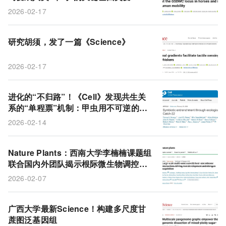
2026-02-17
研究胡须，发了一篇《Science》
2026-02-17
进化的“不归路”！《Cell》发现共生关
系的“单程票”机制：甲虫用不可逆的转
录沉默换取蚁群准入，陷入永续依赖的
2026-02-14
进化陷阱
Nature Plants：西南大学李楠楠课题组
联合国内外团队揭示根际微生物调控油
菜氮素高效率利用的作用机制
2026-02-07
广西大学最新Science！构建多尺度甘
蔗图泛基因组