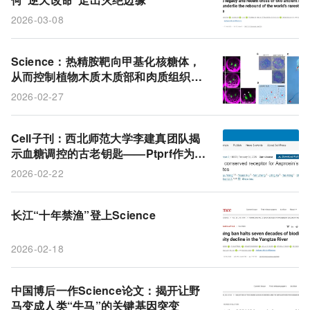
2026-03-08
Science：热精胺靶向甲基化核糖体，
从而控制植物木质木质部和肉质组织的
平衡
2026-02-27
Cell子刊：西北师范大学李建真团队揭
示血糖调控的古老钥匙——Ptprf作为A
sprosin的受体，在从鱼到人的进化中
2026-02-22
保守调控糖异生
长江“十年禁渔”登上Science
2026-02-18
中国博后一作Science论文：揭开让野
马变成人类“牛马”的关键基因突变