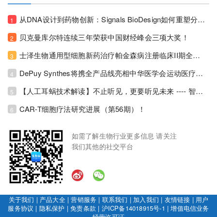
从DNA设计到药物创新：Signals BioDesign如何重塑分子生物学研发生态！
1
贝克曼库尔特连续三年荣获中国财经峰会三项大奖！
2
士泽生物通用型细胞新药治疗帕金森病注册临床II期全部入组完成！
3
DePuy Synthes将携全产品线亮相中华医学会运动医疗分会大会，加码布局中国运动医学创新赛道！
4
【人工耳蜗技术解读】不止听见，更要听见未来 ---- 智能耳蜗，开启人工耳蜗技术新纪元！
5
CAR-T细胞疗法研究进展（第56期）！
6
如需了解生物行业更多信息 请关注
我们其他的社交平台
关于我们
|
产品大全
|
营销服务
|
联系我们
|
加入我们
|
友情链接
|
用户
服务协议
|
隐私保护
|
免责条款
|
沪ICP备14018915号-1
|
增值电信业务
经营许可证