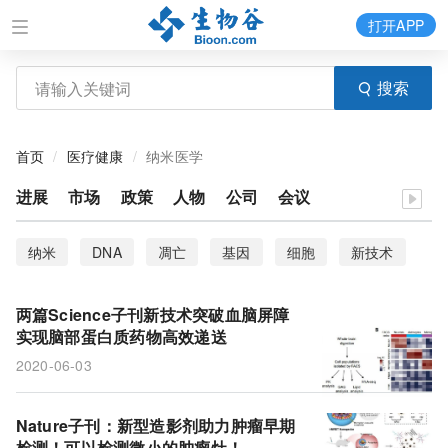
打开APP
搜索
首页
医疗健康
纳米医学
进展
市场
政策
人物
公司
会议
纳米
DNA
凋亡
基因
细胞
新技术
SARS-CoV-2
新型抗菌剂
艾滋病毒
两篇Science子刊新技术突破血脑屏障
新型造影剂
蛋白质药物
早期检测
糖尿病
实现脑部蛋白质药物高效递送
2020-06-03
“诱饵”纳米颗粒
隐形眼镜
脑部递送
Nature子刊：新型造影剂助力肿瘤早期
检测！可以检测微小的肿瘤灶！