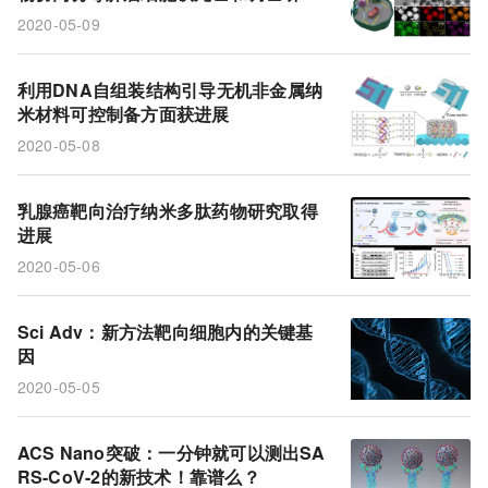
获进展
2020-05-09
利用DNA自组装结构引导无机非金属纳
米材料可控制备方面获进展
2020-05-08
乳腺癌靶向治疗纳米多肽药物研究取得
进展
2020-05-06
Sci Adv：新方法靶向细胞内的关键基
因
2020-05-05
ACS Nano突破：一分钟就可以测出SA
RS-CoV-2的新技术！靠谱么？