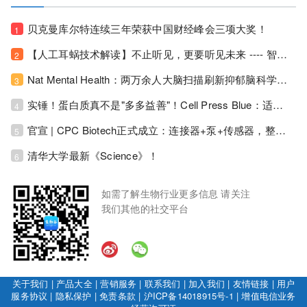
贝克曼库尔特连续三年荣获中国财经峰会三项大奖！
1
【人工耳蜗技术解读】不止听见，更要听见未来 ---- 智能耳蜗，开启人工耳蜗技术新纪元！
2
Nat Mental Health：两万余人大脑扫描刷新抑郁脑科学认知！抑郁不只是情绪病，视觉、运动脑区同步受损！
3
实锤！蛋白质真不是"多多益善"！Cell Press Blue：适度限蛋白，反而拉长健康寿命！
4
官宣 | CPC Biotech正式成立：连接器+泵+传感器，整合生物制药流体管理解决方案！
5
清华大学最新《Science》！
6
如需了解生物行业更多信息 请关注
我们其他的社交平台
关于我们
|
产品大全
|
营销服务
|
联系我们
|
加入我们
|
友情链接
|
用户
服务协议
|
隐私保护
|
免责条款
|
沪ICP备14018915号-1
|
增值电信业务