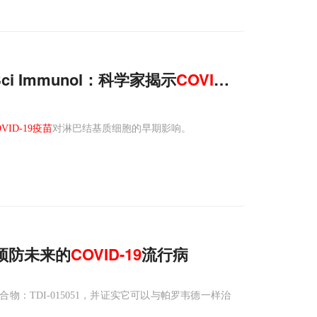
究竟对我们的免疫力做了什么？Sci Immunol：科学家揭示
COVID-19
疫苗
如何
OVID-19疫苗
对淋巴结基质细胞的早期影响。
于预防未来的
COVID-19
流行病
：TDI-015051，并证实它可以与帕罗韦德一样治