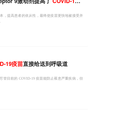
eceptor 9激动剂提高了
COVID-19
疫苗
的效力、
种成本，提高患者的依从性，最终使疫苗更快地被接受并
。
D-19
疫苗
直接给送到呼吸道
，尽管目前的 COVID-19 疫苗能防止罹患严重疾病，但