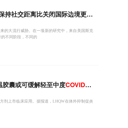
保持社交距离比关闭国际边境更有效
播和未来的大流行威胁。在一项新的研究中，来自美国斯克
流行的不同阶段，不同的
温胶囊或可缓解轻至中度
COVID-19
的临床症状
药方剂上市临床应用。据报道，LHQW在体外抑制促炎