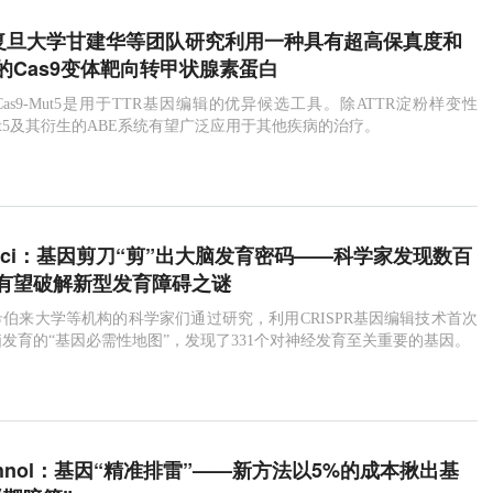
dv：复旦大学甘建华等团队研究利用一种具有超高保真度和
的Cas9变体靶向转甲状腺素蛋白
Cas9-Mut5是用于TTR基因编辑的优异候选工具。除ATTR淀粉样变性
-Mut5及其衍生的ABE系统有望广泛应用于其他疾病的治疗。
urosci：基因剪刀“剪”出大脑发育密码——科学家发现数百
有望破解新型发育障碍之谜
伯来大学等机构的科学家们通过研究，利用CRISPR基因编辑技术首次
发育的“基因必需性地图”，发现了331个对神经发育至关重要的基因。
otechnol：基因“精准排雷”——新方法以5%的成本揪出基