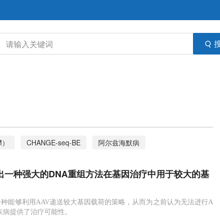
M）
CHANGE-seq-BE
阿尔兹海默病
切酶
可编程核酸酶
GPX4
基因突变
基因编辑器
开发出一种强大的DNA重组方法在基因治疗中用于较大的基
白（TTR）
HDR 修复
Cas9-EcRecE
发育
自闭症
DNA
种能够利用AAV递送较大基因载荷的策略，从而为之前认为无法进行A
疾病提供了治疗可能性。