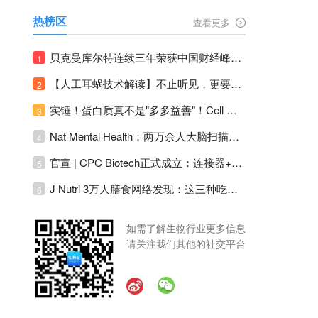
热榜区
查看更多
贝克曼库尔特连续三年荣获中国财经峰会三项大奖！
1
【人工耳蜗技术解读】不止听见，更要听见未来 ---- 智能耳蜗，开启人工耳蜗技术新纪元！
2
实锤！蛋白质真不是"多多益善"！Cell Press Blue：适度限蛋白，反而拉长健康寿命！
3
Nat Mental Health：两万余人大脑扫描刷新抑郁脑科学认知！抑郁不只是情绪病，视觉、运动脑区同步受损！
4
官宣 | CPC Biotech正式成立：连接器+泵+传感器，整合生物制药流体管理解决方案！
5
J Nutri 3万人膳食网络发现：这三种吃饭模式直接决定心血管风险与寿命长短！
6
如需了解生物行业更多信息
请关注我们其他的社交平台