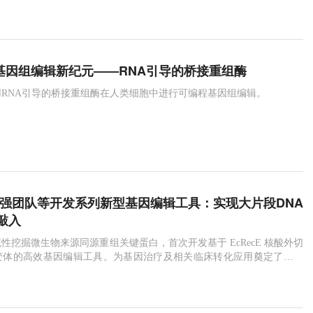
e：基因组编辑新纪元——RNA引导的桥接重组酶
RNA引导的桥接重组酶在人类细胞中进行可编程基因组编辑。
坚强团队等开发系列新型基因编辑工具：实现大片段DNA
敲入
性挖掘微生物来源同源重组关键蛋白，首次开发基于 EcRecE 核酸外切
变体的高效基因编辑工具。为基因治疗及相关临床转化应用奠定了坚实