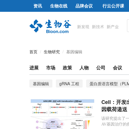
资讯
生物在线
品牌会议
行云公开课
首页
生物研究
基因编辑
进展
市场
政策
人物
公司
会议
基因编辑
gRNA 工程
蛋白质语言模型（PL
碱基编辑器（base editor）
铁死亡
生物内
Cell：
测序
获得性ATTR淀粉样变性
转甲状腺素蛋
因载荷递送
野生型SpCas9
大脑
PEDS1基因
神经
该研究提出了一
AV基因治疗的