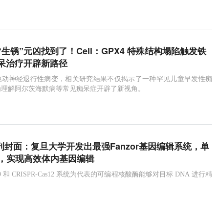
生锈”元凶找到了！Cell：GPX4 特殊结构塌陷触发铁
呆治疗开辟新路径
驱动神经退行性病变，相关研究结果不仅揭示了一种罕见儿童早发性痴
为理解阿尔茨海默病等常见痴呆症开辟了新视角。
子刊封面：复旦大学开发出最强Fanzor基因编辑系统，单
送，实现高效体内基因编辑
Cas9 和 CRISPR-Cas12 系统为代表的可编程核酸酶能够对目标 DNA 进行精
。