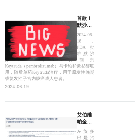
首款！
默沙东
PD-1抑
2024-06-
制剂再
18，
获FDA
FDA批
批准，
准默沙
一线治
东（MSD）PD-1抑制剂
Keytruda（pembrolizumab）与卡铂和紫杉醇联
疗晚期
用，随后单药Keytruda治疗，用于原发性晚期
癌症
或复发性子宫内膜癌成人患者。
2024-06-19
艾伯维
帕金森
新药再
左旋多
次收到
巴是治