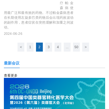
FDA发
疗帕金
出的
森病使
CRL
用最广泛和最有效的药物。不过帕金森病患者
在长期使用左旋多巴类药物后会出现药效波动
的副作用，患者症状在突然缓解和加重之间波
动。
2024-06-26
<
1
2
3
4
...
50
>
最新会议
查看更多