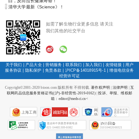
白，反而拉长健康寿命！
6
清华大学最新《Science》！
如需了解生物行业更多信息 请关注
我们其他的社交平台
关于我们
|
产品大全
|
营销服务
|
联系我们
|
加入我们
|
友情链接
|
用户
服务协议
|
隐私保护
|
免责条款
|
沪ICP备14018915号-1
|
增值电信业务
经营许可证
Copyright©2001-2020 bioon.com 版权所有 不得转载.
著作权声明
|
法律声明
|
互
联网药品信息服务资格证书((沪)-非经营性-2019-0162)
|
投诉、举报、维权邮
箱：editor@medsci.cn<
网
上海工商
络
社
会
征
021-54485309-8082
31010402000321
信
网