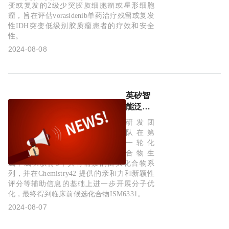
质瘤
变或复发的2级少突胶质细胞瘤或星形细胞
瘤，旨在评估vorasidenib单药治疗残留或复发
性IDH突变低级别胶质瘤患者的疗效和安全
性。
2024-08-08
英矽智
能泛
TEAD
研发团
抑制剂
队在第
ISM6331
一轮化
获FDA
合物生
孤儿药
成中成功获得3个具有前景的苗头化合物系
列，并在Chemistry42 提供的亲和力和新颖性
认定与
评分等辅助信息的基础上进一步开展分子优
临床试
化，最终得到临床前候选化合物ISM6331。
验许
2024-08-07
可，用
于治疗