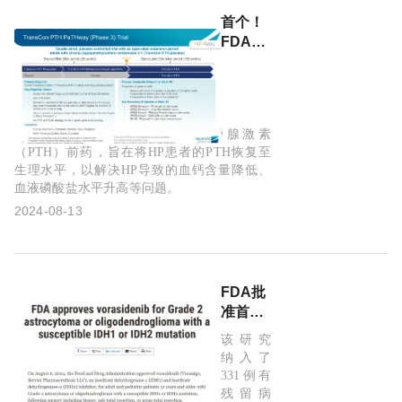
首个！
FDA批
准甲状
旁腺功
能减退
激素替
TransCon PTH是一种长效甲状旁腺激素
代疗法
（PTH）前药，旨在将HP患者的PTH恢复至
上市
生理水平，以解决HP导致的血钙含量降低、
血液磷酸盐水平升高等问题。
2024-08-13
FDA批
准首款
IDH1/2
该研究
抑制剂
纳入了
上市，
331例有
治疗胶
残留病