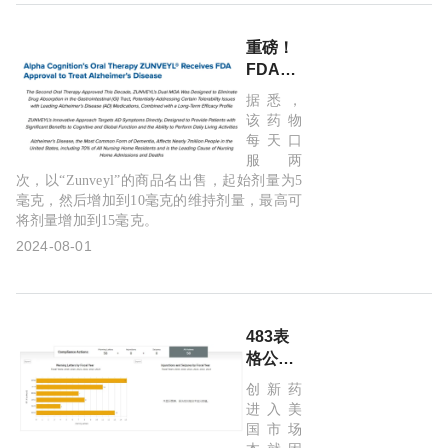
间皮瘤
重磅！
FDA批
准一款
据悉，
阿尔茨
该药物
海默病
每天口
口服药
服两
物，双
次，以“Zunveyl”的商品名出售，起始剂量为5
毫克，然后增加到10毫克的维持剂量，最高可
重作用
将剂量增加到15毫克。
抗痴
呆，且
2024-08-01
副作用
更低
483表
格公布
一个多
创新药
月后，
进入美
FDA
国市场
向“医