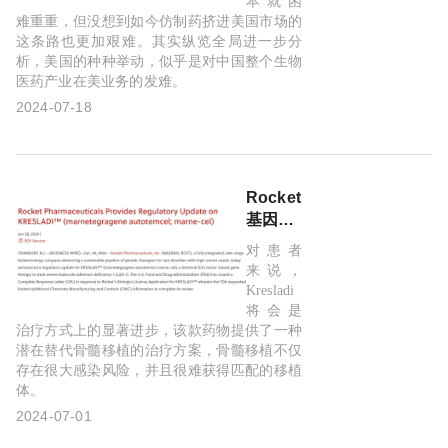
本就困
药一
难重重，但没想到如今仿制药挤进美国市场的
这条路也更加艰难。其实纵览全局进一步分
哥”恒
析，美国的种种举动，似乎是对中国整个生物
瑞发出
医药产业在美业务的发难。
警告信
2024-07-18
Rocket
基因疗
法因
对患者
CMC问
来说，
题再次
Kresladi
收到
将会是
FDA完
治疗方式上的显著进步，该款药物提供了一种
潜在替代骨髓移植的治疗方案，骨髓移植不仅
整回复
存在很大感染风险，并且很难获得匹配的移植
函
体。
2024-07-01