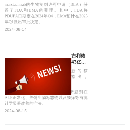
上市
marstacimab的生物制剂许可申请（BLA）获
得了FDA和EMA的受理。其中，FDA将
PDUFA日期定在2024年Q4，EMA预计在2025
年Q1做出审批决定。
2024-08-14
吉利德
43亿美
元收购
新闻稿
获得的
指出，
原发性
胆汁性
Seladelpar是首个也是唯一一个较安慰剂在
胆管炎
ALP正常化、关键生物标志物以及瘙痒等有统
新药获
计学显著改善的疗法。
FDA加
2024-08-15
速批准
上市