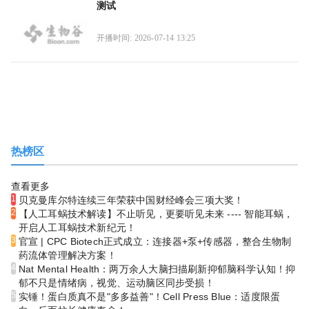
测试
开播时间: 2026-07-14 13:25
热榜区
查看更多
1
贝克曼库尔特连续三年荣获中国财经峰会三项大奖！
2
【人工耳蜗技术解读】不止听见，更要听见未来 ---- 智能耳蜗，
开启人工耳蜗技术新纪元！
3
官宣 | CPC Biotech正式成立：连接器+泵+传感器，整合生物制
药流体管理解决方案！
4
Nat Mental Health：两万余人大脑扫描刷新抑郁脑科学认知！抑
郁不只是情绪病，视觉、运动脑区同步受损！
5
实锤！蛋白质真不是"多多益善"！Cell Press Blue：适度限蛋