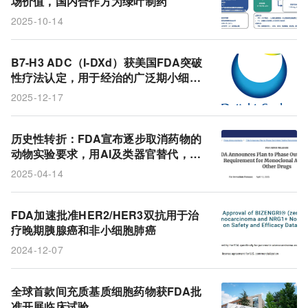
场价值，国内合作方为绿叶制药
2025-10-14
B7-H3 ADC（I-DXd）获美国FDA突破
性疗法认定，用于经治的广泛期小细胞
肺癌患者
2025-12-17
历史性转折：FDA宣布逐步取消药物的
动物实验要求，用AI及类器官替代，以
降低药品价格
2025-04-14
FDA加速批准HER2/HER3双抗用于治
疗晚期胰腺癌和非小细胞肺癌
2024-12-07
全球首款间充质基质细胞药物获FDA批
准开展临床试验