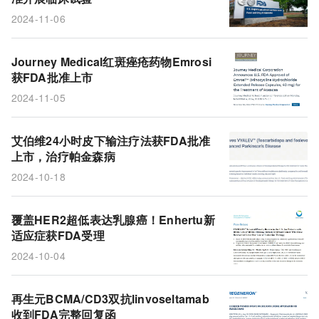
2024-11-06
Journey Medical红斑痤疮药物Emrosi
获FDA批准上市
2024-11-05
艾伯维24小时皮下输注疗法获FDA批准
上市，治疗帕金森病
2024-10-18
覆盖HER2超低表达乳腺癌！Enhertu新
适应症获FDA受理
2024-10-04
再生元BCMA/CD3双抗linvoseltamab
收到FDA完整回复函