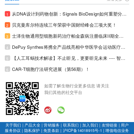
从DNA设计到药物创新：Signals BioDesign如何重塑分子生物学研发生态！
1
贝克曼库尔特连续三年荣获中国财经峰会三项大奖！
2
士泽生物通用型细胞新药治疗帕金森病注册临床II期全部入组完成！
3
DePuy Synthes将携全产品线亮相中华医学会运动医疗分会大会，加码布局中国运动医学创新赛道！
4
【人工耳蜗技术解读】不止听见，更要听见未来 ---- 智能耳蜗，开启人工耳蜗技术新纪元！
5
CAR-T细胞疗法研究进展（第56期）！
6
如需了解生物行业更多信息 请关注
我们其他的社交平台
关于我们
|
产品大全
|
营销服务
|
联系我们
|
加入我们
|
友情链接
|
用户
服务协议
|
隐私保护
|
免责条款
|
沪ICP备14018915号-1
|
增值电信业务