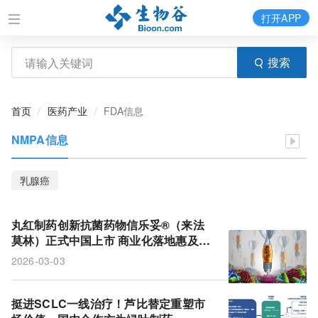
打开APP
搜索
首页
医药产业
FDA信息
NMPA信息
乳腺癌
丸红制药创新抗菌药物信乐妥®（来法
莫林）正式中国上市 商业化落地惠及千
万社区获得性肺炎患者
2026-03-03
挺进SCLC一线治疗！芦比替定重塑市