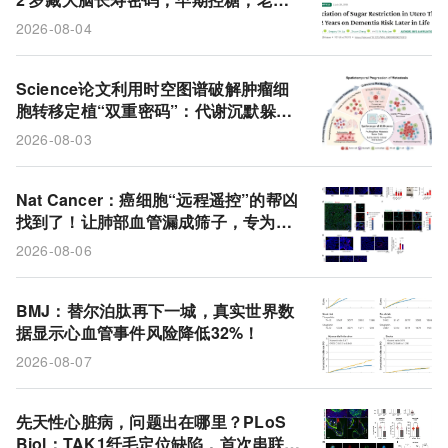
免疫细胞
非黑色素瘤皮肤癌
膳食指南
痴呆晚来近 3 年
2026-08-04
细胞外囊泡
GLP-1受体激动剂
2型糖尿病
整合素α5
脂质囊泡
小鼠
白介素-6
PD-1
Science论文利用时空图谱破解肿瘤细
胞转移定植“双重密码”：代谢沉默躲避
免疫，巨噬细胞接力助长
2026-08-03
Nat Cancer：癌细胞“远程遥控”的帮凶
找到了！让肺部血管漏成筛子，专为转
移开道
2026-08-06
BMJ：替尔泊肽再下一城，真实世界数
据显示心血管事件风险降低32%！
2026-08-07
先天性心脏病，问题出在哪里？PLoS
Biol：TAK1纤毛定位缺陷，首次串联起