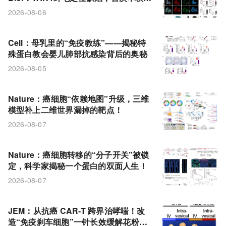
先心病+多系统畸形的统一通路
2026-08-06
Cell：母乳里的“免疫教练”——揭秘特
殊蛋白教会婴儿肺部抗感染背后的奥秘
2026-08-05
Nature：癌细胞“依赖地图”升级，三维
模型补上二维世界漏掉的靶点！
2026-08-07
Nature：癌细胞转移的“分子开关”被锁
定，科学家揭秘一个蛋白的双面人生！
2026-08-07
JEM：从抗癌 CAR-T 跨界治哮喘！改
造“免疫刹车细胞”一针长效缓解花粉过