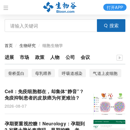
打开APP
搜索
首页
生物研究
细胞生物学
进展
市场
政策
人物
公司
会议
骨桥蛋白
母乳喂养
呼吸道感染
气道上皮细胞
斑马鱼
临床试验
TAK1基因
DepMap
Cell：免疫细胞都在，却集体“静音”？
癌细胞系
隐窝
结直肠癌
临床结局
免疫抑制患者的皮肤癌为何更难治？
2026-08-07
ZFP36L2
类器官
胰腺癌
先天性心脏病
MACE
痴呆症
大脑
糖消费量
巨噬细胞
孕期要重视控糖！Neurology：孕期到
2 岁藏大脑长寿密码，早期控糖，老年