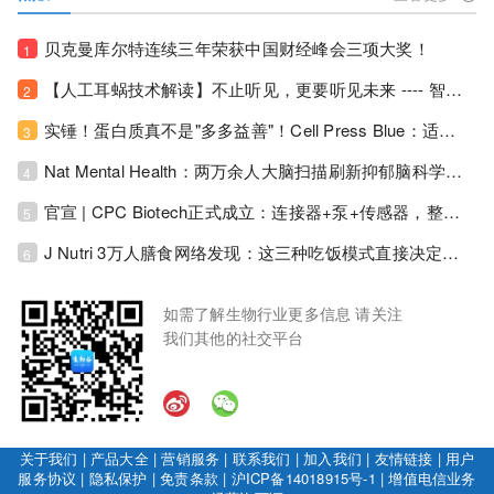
贝克曼库尔特连续三年荣获中国财经峰会三项大奖！
1
【人工耳蜗技术解读】不止听见，更要听见未来 ---- 智能耳蜗，开启人工耳蜗技术新纪元！
2
实锤！蛋白质真不是"多多益善"！Cell Press Blue：适度限蛋白，反而拉长健康寿命！
3
Nat Mental Health：两万余人大脑扫描刷新抑郁脑科学认知！抑郁不只是情绪病，视觉、运动脑区同步受损！
4
官宣 | CPC Biotech正式成立：连接器+泵+传感器，整合生物制药流体管理解决方案！
5
J Nutri 3万人膳食网络发现：这三种吃饭模式直接决定心血管风险与寿命长短！
6
如需了解生物行业更多信息 请关注
我们其他的社交平台
关于我们
|
产品大全
|
营销服务
|
联系我们
|
加入我们
|
友情链接
|
用户
服务协议
|
隐私保护
|
免责条款
|
沪ICP备14018915号-1
|
增值电信业务