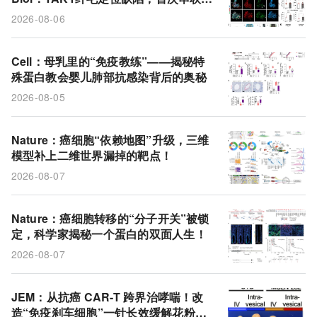
先心病+多系统畸形的统一通路
2026-08-06
Cell：母乳里的“免疫教练”——揭秘特
殊蛋白教会婴儿肺部抗感染背后的奥秘
2026-08-05
Nature：癌细胞“依赖地图”升级，三维
模型补上二维世界漏掉的靶点！
2026-08-07
Nature：癌细胞转移的“分子开关”被锁
定，科学家揭秘一个蛋白的双面人生！
2026-08-07
JEM：从抗癌 CAR-T 跨界治哮喘！改
造“免疫刹车细胞”一针长效缓解花粉过