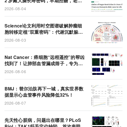
2 岁藏大脑长寿密码，早期控糖，老年
免疫细胞
非黑色素瘤皮肤癌
膳食指南
痴呆晚来近 3 年
2026-08-04
细胞外囊泡
GLP-1受体激动剂
2型糖尿病
整合素α5
脂质囊泡
小鼠
白介素-6
PD-1
Science论文利用时空图谱破解肿瘤细
胞转移定植“双重密码”：代谢沉默躲避
免疫，巨噬细胞接力助长
2026-08-03
Nat Cancer：癌细胞“远程遥控”的帮凶
找到了！让肺部血管漏成筛子，专为转
移开道
2026-08-06
BMJ：替尔泊肽再下一城，真实世界数
据显示心血管事件风险降低32%！
2026-08-07
先天性心脏病，问题出在哪里？PLoS
Biol：TAK1纤毛定位缺陷，首次串联起