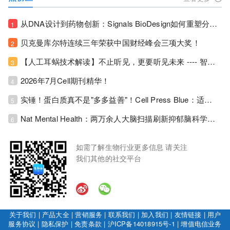
从DNA设计到药物创新：Signals BioDesign如何重塑分子生物学研发生态！
1
贝克曼库尔特连续三年荣获中国财经峰会三项大奖！
2
【人工耳蜗技术解读】不止听见，更要听见未来 ---- 智能耳蜗，开启人工耳蜗技术新纪元！
3
2026年7月Cell期刊精华！
4
实锤！蛋白质真不是"多多益善"！Cell Press Blue：适度限蛋白，反而拉长健康寿命！
5
Nat Mental Health：两万余人大脑扫描刷新抑郁脑科学认知！抑郁不只是情绪病，视觉、运动脑区同步受损！
6
如需了解生物行业更多信息 请关注
我们其他的社交平台
关于我们
|
产品大全
|
营销服务
|
联系我们
|
加入我们
|
友情链接
|
用户
服务协议
|
隐私保护
|
免责条款
|
沪ICP备14018915号-1
|
增值电信业务