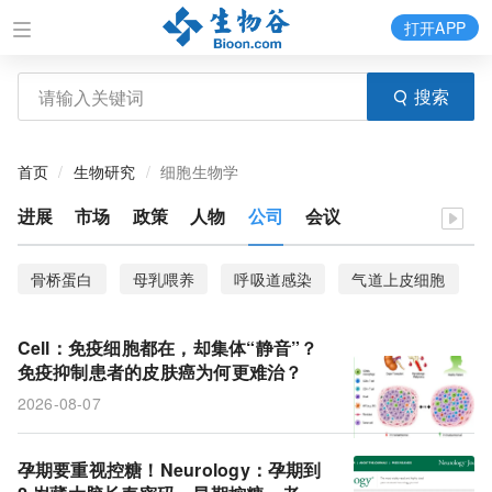
打开APP
搜索
首页
生物研究
细胞生物学
进展
市场
政策
人物
公司
会议
骨桥蛋白
母乳喂养
呼吸道感染
气道上皮细胞
斑马鱼
临床试验
TAK1基因
DepMap
Cell：免疫细胞都在，却集体“静音”？
癌细胞系
隐窝
结直肠癌
临床结局
免疫抑制患者的皮肤癌为何更难治？
2026-08-07
ZFP36L2
类器官
胰腺癌
先天性心脏病
MACE
痴呆症
大脑
糖消费量
巨噬细胞
孕期要重视控糖！Neurology：孕期到