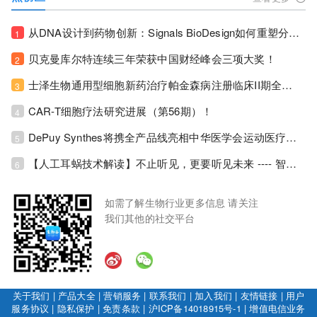
从DNA设计到药物创新：Signals BioDesign如何重塑分子生物学研发生态！
1
贝克曼库尔特连续三年荣获中国财经峰会三项大奖！
2
士泽生物通用型细胞新药治疗帕金森病注册临床II期全部入组完成！
3
CAR-T细胞疗法研究进展（第56期）！
4
DePuy Synthes将携全产品线亮相中华医学会运动医疗分会大会，加码布局中国运动医学创新赛道！
5
【人工耳蜗技术解读】不止听见，更要听见未来 ---- 智能耳蜗，开启人工耳蜗技术新纪元！
6
如需了解生物行业更多信息 请关注
我们其他的社交平台
关于我们
|
产品大全
|
营销服务
|
联系我们
|
加入我们
|
友情链接
|
用户
服务协议
|
隐私保护
|
免责条款
|
沪ICP备14018915号-1
|
增值电信业务