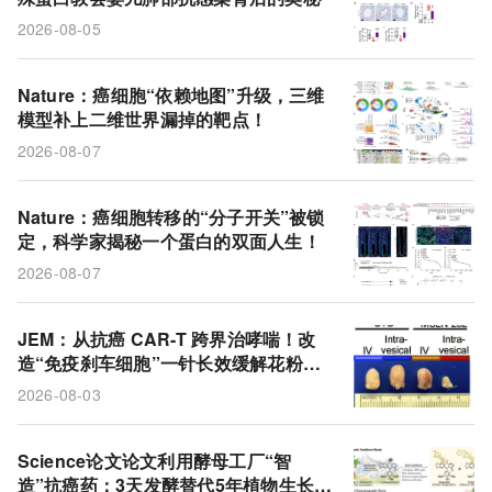
2026-08-05
Nature：癌细胞“依赖地图”升级，三维
模型补上二维世界漏掉的靶点！
2026-08-07
Nature：癌细胞转移的“分子开关”被锁
定，科学家揭秘一个蛋白的双面人生！
2026-08-07
JEM：从抗癌 CAR-T 跨界治哮喘！改
造“免疫刹车细胞”一针长效缓解花粉过
敏
2026-08-03
Science论文论文利用酵母工厂“智
造”抗癌药：3天发酵替代5年植物生长，