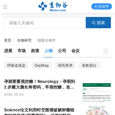
打开APP
搜索
首页
生物研究
细胞生物学
进展
市场
政策
人物
公司
会议
呼吸道感染
DepMap
母乳喂养
骨桥蛋白
斑马鱼
气道上皮细胞
癌细胞系
类器官
孕期要重视控糖！Neurology：孕期到
隐窝
结直肠癌
临床结局
ZFP36L2
2 岁藏大脑长寿密码，早期控糖，老年
痴呆晚来近 3 年
2026-08-04
胰腺癌
TAK1基因
临床试验
细胞外囊泡
小鼠
膳食指南
大脑
痴呆症
白介素-6
Science论文利用时空图谱破解肿瘤细