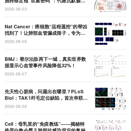
胞转移定植“双重密码”：代谢沉默躲避
脂质囊泡
MACE
先天性心脏病
2型糖尿病
免疫，巨噬细胞接力助长
2026-08-03
GLP-1受体激动剂
整合素α5
糖消费量
Nat Cancer：癌细胞“远程遥控”的帮凶
找到了！让肺部血管漏成筛子，专为转
移开道
2026-08-06
BMJ：替尔泊肽再下一城，真实世界数
据显示心血管事件风险降低32%！
2026-08-07
先天性心脏病，问题出在哪里？PLoS
Biol：TAK1纤毛定位缺陷，首次串联起
先心病+多系统畸形的统一通路
2026-08-06
Cell：母乳里的“免疫教练”——揭秘特
殊蛋白教会婴儿肺部抗感染背后的奥秘