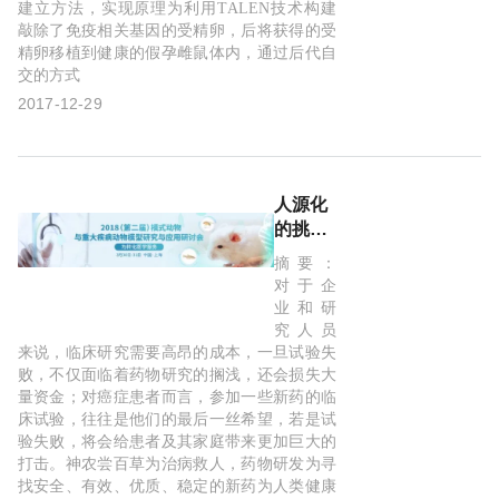
建立方法，实现原理为利用TALEN技术构建
敲除了免疫相关基因的受精卵，后将获得的受
精卵移植到健康的假孕雌鼠体内，通过后代自
交的方式
2017-12-29
人源化
的挑战
和机
摘要：
遇-2018
对于企
模式动
业和研
物领域
究人员
最新声
来说，临床研究需要高昂的成本，一旦试验失
败，不仅面临着药物研究的搁浅，还会损失大
音
量资金；对癌症患者而言，参加一些新药的临
床试验，往往是他们的最后一丝希望，若是试
验失败，将会给患者及其家庭带来更加巨大的
打击。神农尝百草为治病救人，药物研发为寻
找安全、有效、优质、稳定的新药为人类健康