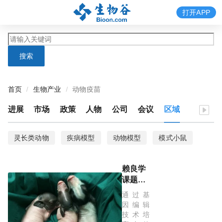
打开APP
搜索
首页
生物产业
动物疫苗
进展
市场
政策
人物
公司
会议
区域
灵长类动物
疾病模型
动物模型
模式小鼠
线虫
模式动物
斑马鱼
果蝇
微流控
赖良学
化学反应器
噬菌体
动物疫苗
病毒
蚊子
课题组
在大动
通过基
乙肝
生物化学
抗体质量
多克隆抗体
物疾病
因编辑
模型的
技术培
单克隆抗体
免疫原
抗体特异性
抗体验证