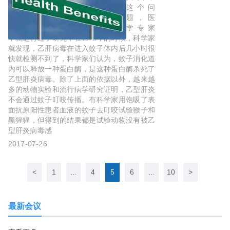
同乙肝
这个问
疫苗可
题，医
否交替
学专家
使用
早就进行过了研究，在1975年的时候，科学家
就发现，乙肝病毒在进入蚊子体内后几小时很
快就检测不到了，科学家们认为，蚊子消化道
内可以释放一种蛋白酶，是这种蛋白酶杀死了
乙型肝炎病毒。除了上面的依据以外，越来越
多的动物实验和流行病学研究证明，乙型肝炎
不会通过蚊子叮咬传播。有科学家用饱吸了表
面抗原阳性患者血液的蚊子去叮咬试验猴子和
黑猩猩，但得到的结果都是试验动物没有被乙
型肝炎病毒感
2017-07-26
<
1
...
4
5
6
...
10
>
最新会议