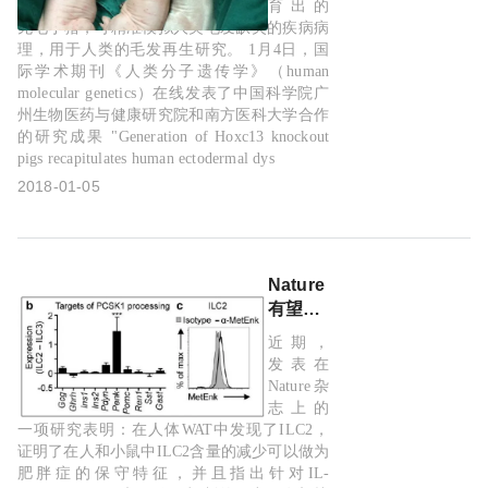
研究中
育出的
取得进
无毛小猪，可精准模拟人类毛发缺失的疾病病
动物感染
敲除验证
疫苗
理，用于人类的毛发再生研究。 1月4日，国
展
际学术期刊《人类分子遗传学》（human
molecular genetics）在线发表了中国科学院广
州生物医药与健康研究院和南方医科大学合作
的研究成果 "Generation of Hoxc13 knockout
pigs recapitulates human ectodermal dys
2018-01-05
Nature：
有望发
现治疗
近期，
肥胖症
发表在
和与肥
Nature杂
胖相关
志上的
疾病的
一项研究表明：在人体WAT中发现了ILC2，
证明了在人和小鼠中ILC2含量的减少可以做为
新方法
肥胖症的保守特征，并且指出针对IL-