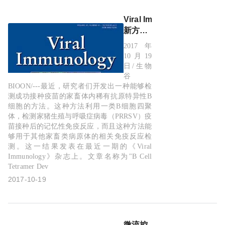
Viral Immunology：
新方法
可检测
2017年
动物接
10月19
种疫苗
日/生物
之后的
谷
免疫记
BIOON/---最近，研究者们开发出一种能够检
测成功接种疫苗的家畜体内稀有抗原特异性B
忆反应
细胞的方法。这种方法利用一类B细胞四聚
体，检测家猪生殖与呼吸症病毒（PRRSV）疫
苗接种后的记忆性免疫反应，而且这种方法能
够用于其他家畜类病原体的相关免疫反应检
测。这一结果发表在最近一期的《Viral
Immunology》杂志上。文章名称为"B Cell
Tetramer Dev
2017-10-19
微流控