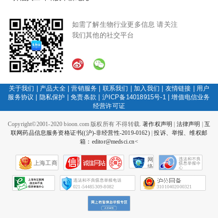
如需了解生物行业更多信息 请关注
我们其他的社交平台
关于我们
|
产品大全
|
营销服务
|
联系我们
|
加入我们
|
友情链接
|
用户
服务协议
|
隐私保护
|
免责条款
|
沪ICP备14018915号-1
|
增值电信业务
经营许可证
Copyright©2001-2020 bioon.com 版权所有 不得转载.
著作权声明
|
法律声明
|
互
联网药品信息服务资格证书((沪)-非经营性-2019-0162)
|
投诉、举报、维权邮
箱：editor@medsci.cn<
网
上海工商
络
社
会
征
021-54485309-8082
31010402000321
信
网