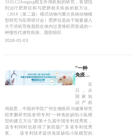
33/ILC2/beiging相互作用机制的研究，有望找
到治疗肥胖症和与肥胖相关疾病的新方法。
（2018（第二届）模式动物与重大疾病动物模
型研究与应用研讨会）肥胖症是由于能量摄入
大于消耗导致脂肪在体内过度堆积而形成的一
种慢性代谢性疾病。脂肪组织
2018-01-03
“一种
免疫缺
陷小鼠
近
模型的
日，从
建立方
国家知
法”获
识产权
十九届
局获悉，中国科学院广州生物医药与健康研究
院李鹏研究组发明专利“一种免疫缺陷小鼠模
中国专
型的建立方法”获第十九届中国专利优秀奖，
利优秀
该专利同时也获得了第四届广东省专利优秀
奖
奖。 该专利技术提供免疫缺陷小鼠模型的