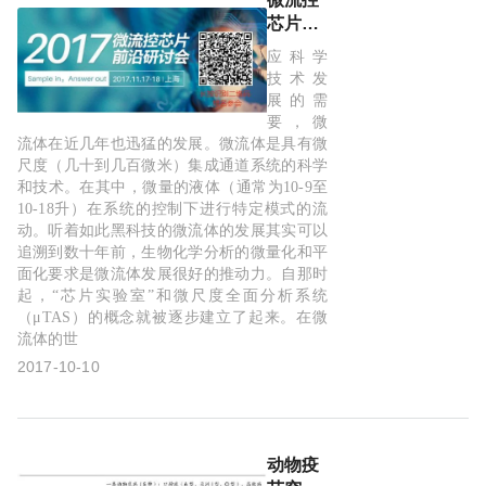
芯片，
化学和
应科学
生物医
技术发
学检测
展的需
的“下
要，微
一场革
流体在近几年也迅猛的发展。微流体是具有微
尺度（几十到几百微米）集成通道系统的科学
命”
和技术。在其中，微量的液体（通常为10-9至
10-18升）在系统的控制下进行特定模式的流
动。听着如此黑科技的微流体的发展其实可以
追溯到数十年前，生物化学分析的微量化和平
面化要求是微流体发展很好的推动力。自那时
起，“芯片实验室”和微尺度全面分析系统
（μTAS）的概念就被逐步建立了起来。在微
流体的世
2017-10-10
动物疫