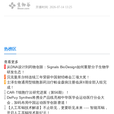
开播时间: 2026-07-14 13:25
热榜区
查看更多
1
从DNA设计到药物创新：Signals BioDesign如何重塑分子生物学
研发生态！
2
贝克曼库尔特连续三年荣获中国财经峰会三项大奖！
3
士泽生物通用型细胞新药治疗帕金森病注册临床II期全部入组完
成！
4
CAR-T细胞疗法研究进展（第56期）！
5
DePuy Synthes将携全产品线亮相中华医学会运动医疗分会大
会，加码布局中国运动医学创新赛道！
6
【人工耳蜗技术解读】不止听见，更要听见未来 ---- 智能耳蜗，
开启人工耳蜗技术新纪元！