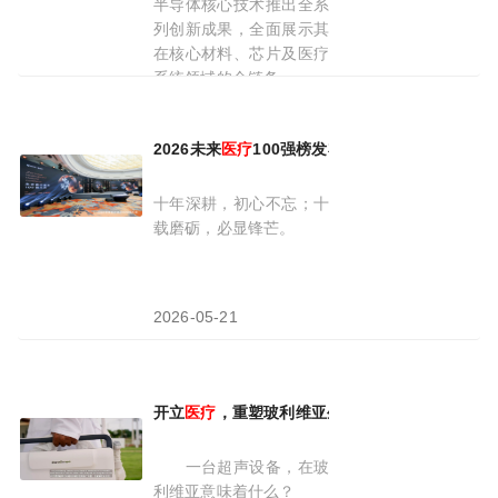
半导体核心技术推出全系
列创新成果，全面展示其
在核心材料、芯片及医疗
系统领域的全链条
2026-04-14
2026未来
医疗
100强榜发布：中国
医疗
创新资产
十年深耕，初心不忘；十
载磨砺，必显锋芒。
2026-05-21
开立
医疗
，重塑玻利维亚生命防线
一台超声设备，在玻
利维亚意味着什么？