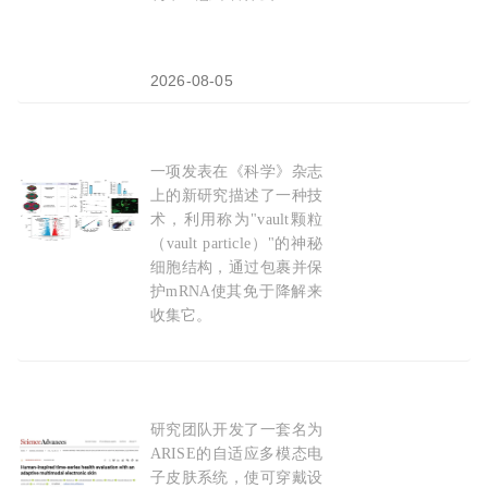
2026-08-05
一项发表在《科学》杂志
Science：科学家将神秘的细胞结构转化为记录R
上的新研究描述了一种技
术，利用称为"vault颗粒
（vault particle）"的神秘
细胞结构，通过包裹并保
护mRNA使其免于降解来
收集它。
2026-01-28
研究团队开发了一套名为
Sci Adv：自适应智能电子皮肤——加州理工高
ARISE的自适应多模态电
子皮肤系统，使可穿戴设