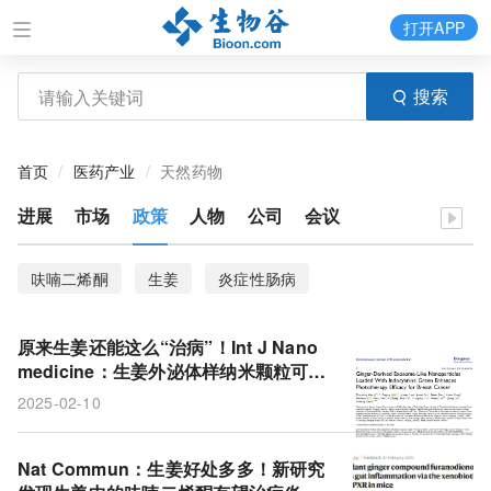
打开APP
搜索
首页
医药产业
天然药物
进展
市场
政策
人物
公司
会议
呋喃二烯酮
生姜
炎症性肠病
原来生姜还能这么“治病”！Int J Nano
medicine：生姜外泌体样纳米颗粒可增
强光疗效果，显著抑制乳腺癌发展
2025-02-10
Nat Commun：生姜好处多多！新研究