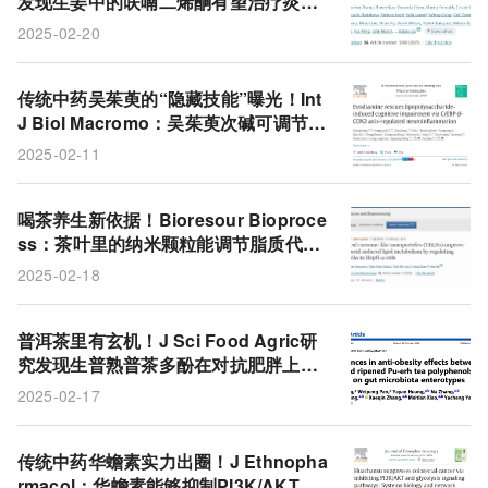
发现生姜中的呋喃二烯酮有望治疗炎症
性肠病
2025-02-20
传统中药吴茱萸的“隐藏技能”曝光！Int
J Biol Macromo：吴茱萸次碱可调节神
经炎症，帮你跟大脑迷糊、焦虑说拜
2025-02-11
拜！
喝茶养生新依据！Bioresour Bioproce
ss：茶叶里的纳米颗粒能调节脂质代
谢，每天一杯茶开启健康新方式
2025-02-18
普洱茶里有玄机！J Sci Food Agric研
究发现生普熟普茶多酚在对抗肥胖上各
显神通，关键和肠道菌群“肠型”有关！
2025-02-17
传统中药华蟾素实力出圈！J Ethnopha
rmacol：华蟾素能够抑制PI3K/AKT和