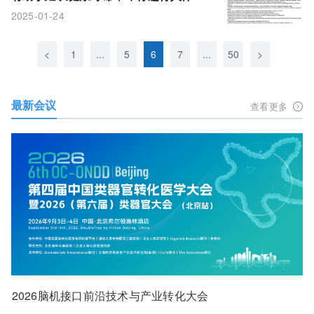
验
2025-01-24
<
1
...
5
6
7
...
50
>
最新会议
查看更多
2026脑机接口前沿技术与产业转化大会