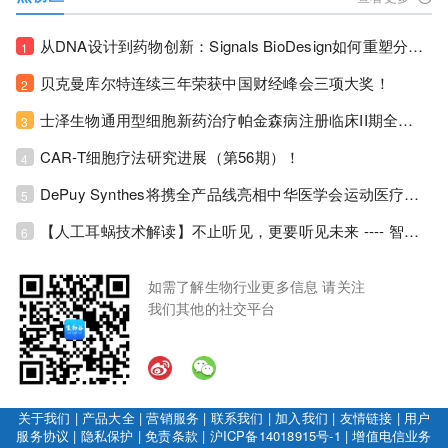
从DNA设计到药物创新：Signals BioDesign如何重塑分子生物学研发生态！
1
贝克曼库尔特连续三年荣获中国财经峰会三项大奖！
2
士泽生物通用型细胞新药治疗帕金森病注册临床II期全部入组完成！
3
CAR-T细胞疗法研究进展（第56期）！
4
DePuy Synthes将携全产品线亮相中华医学会运动医疗分会大会，加码布局中国运动医学创新赛道！
5
【人工耳蜗技术解读】不止听见，更要听见未来 ---- 智能耳蜗，开启人工耳蜗技术新纪元！
6
如需了解生物行业更多信息 请关注
我们其他的社交平台
关于我们
|
产品大全
|
营销服务
|
联系我们
|
加入我们
|
友情链接
|
用户
服务协议
|
隐私保护
|
免责条款
|
沪ICP备14018915号-1
|
增值电信业务