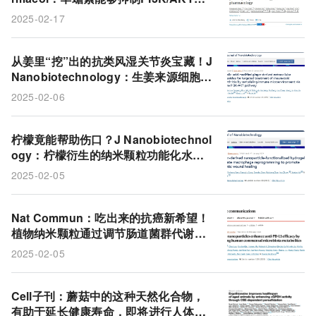
糖酵解通路，为结直肠癌治疗带来新希
2025-02-17
望
从姜里“挖”出的抗类风湿关节炎宝藏！J
Nanobiotechnology：生姜来源细胞外
囊泡能靶向修复免疫，有效缓解类风湿
2025-02-06
关节炎症状
柠檬竟能帮助伤口？J Nanobiotechnol
ogy：柠檬衍生的纳米颗粒功能化水凝
胶可调节巨噬细胞重编程，促进糖尿病
2025-02-05
伤口愈合
Nat Commun：吃出来的抗癌新希望！
植物纳米颗粒通过调节肠道菌群代谢为
癌症免疫治疗开辟新路径
2025-02-05
Cell子刊：蘑菇中的这种天然化合物，
有助于延长健康寿命，即将进行人体试