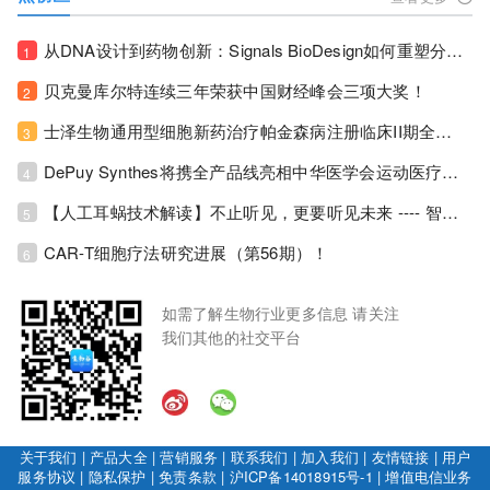
从DNA设计到药物创新：Signals BioDesign如何重塑分子生物学研发生态！
1
贝克曼库尔特连续三年荣获中国财经峰会三项大奖！
2
士泽生物通用型细胞新药治疗帕金森病注册临床II期全部入组完成！
3
DePuy Synthes将携全产品线亮相中华医学会运动医疗分会大会，加码布局中国运动医学创新赛道！
4
【人工耳蜗技术解读】不止听见，更要听见未来 ---- 智能耳蜗，开启人工耳蜗技术新纪元！
5
CAR-T细胞疗法研究进展（第56期）！
6
如需了解生物行业更多信息 请关注
我们其他的社交平台
关于我们
|
产品大全
|
营销服务
|
联系我们
|
加入我们
|
友情链接
|
用户
服务协议
|
隐私保护
|
免责条款
|
沪ICP备14018915号-1
|
增值电信业务