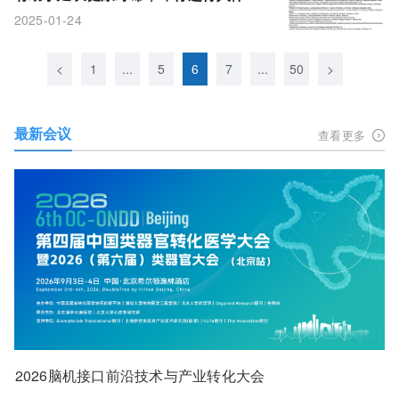
验
2025-01-24
<
1
...
5
6
7
...
50
>
最新会议
查看更多
2026脑机接口前沿技术与产业转化大会