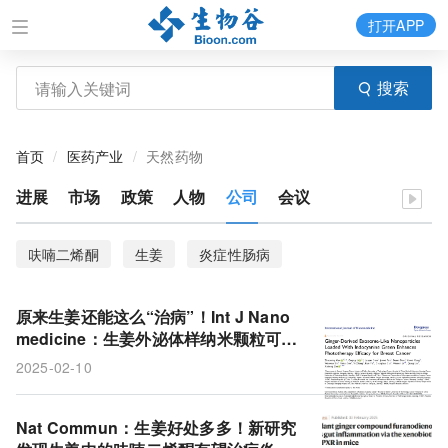
打开APP
搜索
首页
医药产业
天然药物
进展
市场
政策
人物
公司
会议
呋喃二烯酮
生姜
炎症性肠病
原来生姜还能这么“治病”！Int J Nano
medicine：生姜外泌体样纳米颗粒可增
强光疗效果，显著抑制乳腺癌发展
2025-02-10
Nat Commun：生姜好处多多！新研究