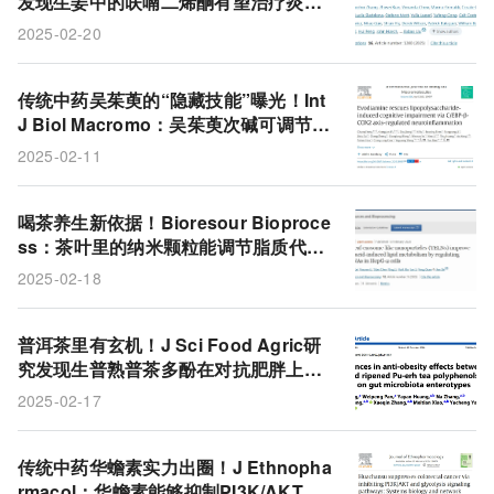
发现生姜中的呋喃二烯酮有望治疗炎症
性肠病
2025-02-20
传统中药吴茱萸的“隐藏技能”曝光！Int
J Biol Macromo：吴茱萸次碱可调节神
经炎症，帮你跟大脑迷糊、焦虑说拜
2025-02-11
拜！
喝茶养生新依据！Bioresour Bioproce
ss：茶叶里的纳米颗粒能调节脂质代
谢，每天一杯茶开启健康新方式
2025-02-18
普洱茶里有玄机！J Sci Food Agric研
究发现生普熟普茶多酚在对抗肥胖上各
显神通，关键和肠道菌群“肠型”有关！
2025-02-17
传统中药华蟾素实力出圈！J Ethnopha
rmacol：华蟾素能够抑制PI3K/AKT和