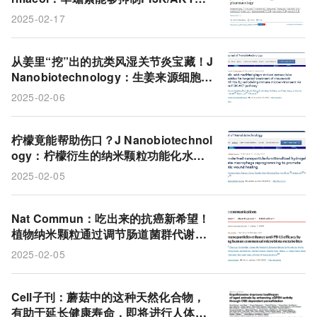
糖酵解通路，为结直肠癌治疗带来新希
2025-02-17
望
从姜里“挖”出的抗类风湿关节炎宝藏！J
Nanobiotechnology：生姜来源细胞外
囊泡能靶向修复免疫，有效缓解类风湿
2025-02-06
关节炎症状
柠檬竟能帮助伤口？J Nanobiotechnol
ogy：柠檬衍生的纳米颗粒功能化水凝
胶可调节巨噬细胞重编程，促进糖尿病
2025-02-05
伤口愈合
Nat Commun：吃出来的抗癌新希望！
植物纳米颗粒通过调节肠道菌群代谢为
癌症免疫治疗开辟新路径
2025-02-05
Cell子刊：蘑菇中的这种天然化合物，
有助于延长健康寿命，即将进行人体试