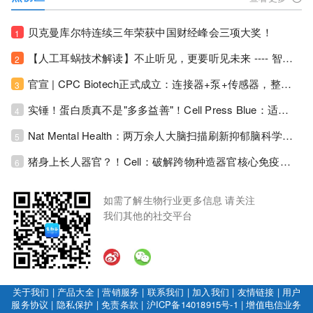
贝克曼库尔特连续三年荣获中国财经峰会三项大奖！
1
【人工耳蜗技术解读】不止听见，更要听见未来 ---- 智能耳蜗，开启人工耳蜗技术新纪元！
2
官宣 | CPC Biotech正式成立：连接器+泵+传感器，整合生物制药流体管理解决方案！
3
实锤！蛋白质真不是"多多益善"！Cell Press Blue：适度限蛋白，反而拉长健康寿命！
4
Nat Mental Health：两万余人大脑扫描刷新抑郁脑科学认知！抑郁不只是情绪病，视觉、运动脑区同步受损！
5
猪身上长人器官？！Cell：破解跨物种造器官核心免疫关卡！全新异种吞噬机制打通人体器官培育赛道！
6
如需了解生物行业更多信息 请关注
我们其他的社交平台
关于我们
|
产品大全
|
营销服务
|
联系我们
|
加入我们
|
友情链接
|
用户
服务协议
|
隐私保护
|
免责条款
|
沪ICP备14018915号-1
|
增值电信业务