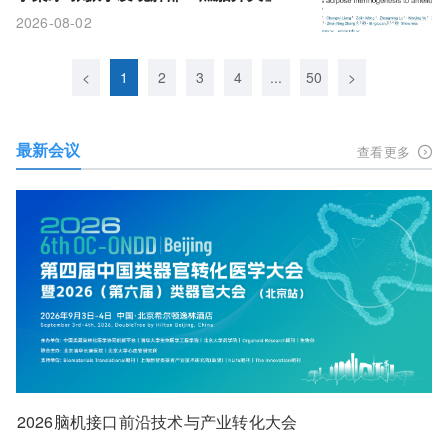
寒冷可被转成燃脂信号，雾化给药无需
2026-08-02
刻意挨冻
<
1
2
3
4
...
50
>
最新会议
查看更多
2026脑机接口前沿技术与产业转化大会