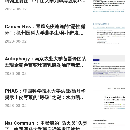
料调度阴谋”：中山大学刘斌等发现PLI
N2截留脂肪酸让线粒体挨饿，触发神经
2026-08-02
炎症
Cancer Res：胃癌免疫逃逸的“恶性循
环”：徐州医科大学裴冬生/吴小进发现
乳酸–KDM5B前馈环路让肿瘤越来
2026-08-02
越“冷”
Autophagy：南京农业大学苗晋锋团队
发现金黄色葡萄球菌乳腺炎治疗新策
略：α-酮丁酸通过RIPK1-乳酸-TFEB自
2026-08-02
噬轴清除耐药菌
PNAS：中国科学技术大姜洪源/杨月华
揭示上皮穹顶的“呼吸”之谜：水力断裂
驱动活体组织自持振荡
2026-08-02
Nat Communi：甲状腺的“防火员”失灵
了：中国医科大学郭启强等发现线粒体