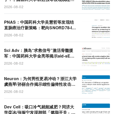
自噬缺陷让mtDNA泄漏点燃cGAS-STI
2026-08-02
NG炎症大火
PNAS：中国药科大学吴慧哲等发现结
直肠癌治疗新策略：靶向SNORD78-IM
P2轴的双重阻断疗法
2026-08-02
Sci Adv：胰岛“求救信号”激活骨髓援
军：中国药科大学金亮等揭示aid-sEVs
携miR-151重编程MSCs支援β细胞代偿
2026-08-02
Neuron：为何男性更易冲动？浙江大学
虞燕琴/孙丽合作揭示雄性偏倚性攻击行
为的分子差异机制
2026-08-02
Dev Cell：吸口冷气就能减肥？同济大
学栾冰/张振宁发现肺部「燃脂开关」：