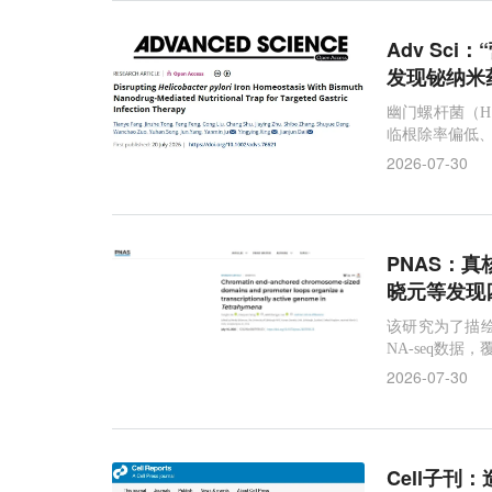
Adv Sc
发现铋纳米
幽门螺杆菌（H
临根除率偏低
2026-07-30
PNAS：
晓元等发现
该研究为了描绘大
NA-seq数
2026-07-30
Cell子刊