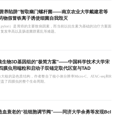
i：“营养陷阱”智取幽门螺杆菌——南京农业大学戴建君等
药物假冒铁离子诱使细菌自我毁灭
.pylori）是胃癌的主要致病因素，而当前以抗生素为基础的治疗方案面
、复发率高以及肠道菌群紊乱等难题。
真核生物3D基因组的"极简方案"——中国科学技术大学宋
四膜虫用端粒和启动子双锚定取代区室与TAD
核的染色质结构，作者整合了核小体分辨率Micro-C、ATAC-seq和R
据，覆盖了四膜虫的整个生命周期。
：造血衰老的“祖细胞调节阀”——同济大学余勇等发现Bcl