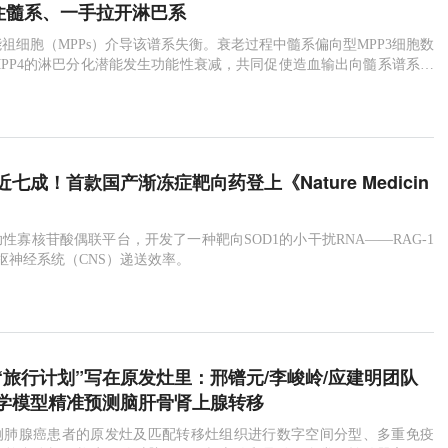
按住髓系、一手拉开淋巴系
祖细胞（MPPs）介导该谱系失衡。衰老过程中髓系偏向型MPP3细胞数
PP4的淋巴分化潜能发生功能性衰减，共同促使造血输出向髓系谱系倾
七成！首款国产渐冻症靶向药登上《Nature Medicin
性寡核苷酸偶联平台，开发了一种靶向SOD1的小干扰RNA——RAG-1
枢神经系统（CNS）递送效率。
“旅行计划”写在原发灶里：邢镨元‌/李峻岭/应建明团队
学模型精准预测脑肝骨肾上腺转移
2例肺腺癌患者的原发灶及匹配转移灶组织进行数字空间分型、多重免疫