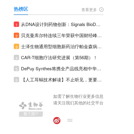
热榜区
查看更多
从DNA设计到药物创新：Signals BioDesign如何重塑分子生物学研发生态！
1
贝克曼库尔特连续三年荣获中国财经峰会三项大奖！
2
士泽生物通用型细胞新药治疗帕金森病注册临床II期全部入组完成！
3
CAR-T细胞疗法研究进展（第56期）！
4
DePuy Synthes将携全产品线亮相中华医学会运动医疗分会大会，加码布局中国运动医学创新赛道！
5
【人工耳蜗技术解读】不止听见，更要听见未来 ---- 智能耳蜗，开启人工耳蜗技术新纪元！
6
如需了解生物行业更多信息
请关注我们其他的社交平台