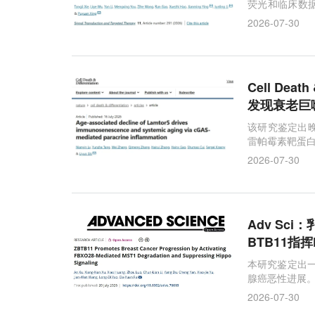
荧光和临床数
测模型。
2026-07-30
Cell De
发现衰老巨噬
该研究鉴定出晚
雷帕霉素靶蛋白
细胞衰老和外
2026-07-30
Adv Sc
BTB11指挥
本研究鉴定出一条
腺癌恶性进展。Z
平升高。
2026-07-30