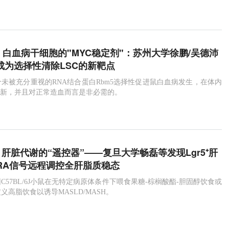
ia：白血病干细胞的"MYC稳定剂"：苏州大学徐鹏/吴德沛
5成为选择性清除LSC的新靶点
未被充分重视的RNA结合蛋白Rbm5选择性促进鼠白血病发生，在体内
更新，并且对正常造血而言是非必需的。
tol：肝脏代谢的“遥控器”——复旦大学畅磊等发现Lgr5⁺肝
tRA信号远程调控全肝脂质稳态
C57BL/6J小鼠在无特定病原体条件下喂食果糖-棕榈酸酯-胆固醇饮食或
义高脂饮食以诱导MASLD/MASH。