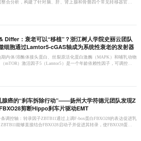
据整合分析，构建了针对脑、肝、肾上腺和骨骼四个常见转移器官的预
ath & Differ：衰老可以“移植”？浙江树人学院史丽云团队
细胞通过Lamtor5-cGAS轴成为系统性衰老的发射器
期内体/溶酶体接头蛋白、丝裂原活化蛋白激酶（MAPK）和哺乳动物
（mTOR）激活因子5（Lamtor5）是一个年龄依赖性因子，可调控巨噬
周衰老。
i：乳腺癌的“刹车拆除行动”——扬州大学符德元团队发现Z
FBXO28剪断Hippo刹车片驱动EMT
调控轴：转录因子ZBTB11通过上调F-box蛋白FBXO28的表达促进乳
BTB11能够直接结合FBXO28启动子并促进其转录，使FBXO28蛋白水