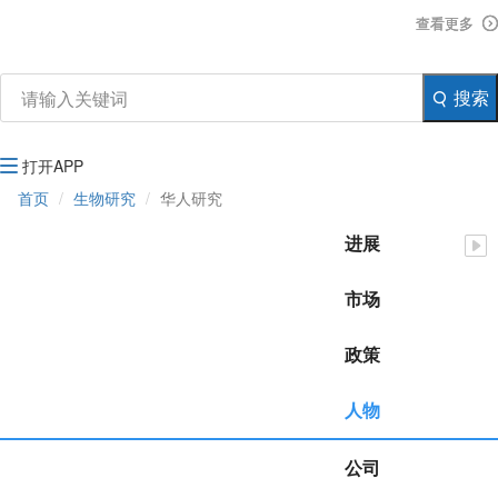
资讯
查看更多
查看更多
查看更多
生物在线
品牌会议
行云公开课
搜索
注册
登录
生物谷APP
打开APP
首页
生物研究
华人研究
进展
市场
政策
人物
公司