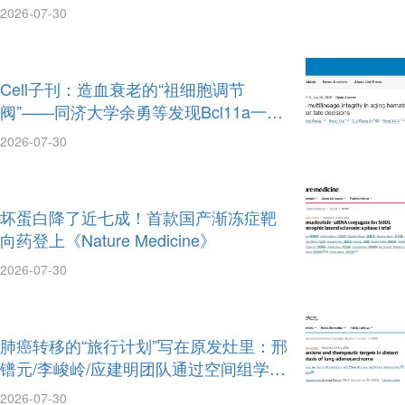
四膜虫用端粒和启动子双锚定取代区室
2026-07-30
与TAD
Cell子刊：造血衰老的“祖细胞调节
阀”——同济大学余勇等发现Bcl11a一手
按住髓系、一手拉开淋巴系
2026-07-30
坏蛋白降了近七成！首款国产渐冻症靶
向药登上《Nature Medicine》
2026-07-30
肺癌转移的“旅行计划”写在原发灶里：邢
镨元‌/李峻岭/应建明团队通过空间组学模
型精准预测脑肝骨肾上腺转移
2026-07-30