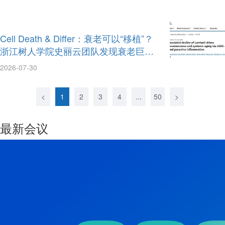
Cell Death & Differ：衰老可以“移植”？
浙江树人学院史丽云团队发现衰老巨噬
细胞通过Lamtor5-cGAS轴成为系统性衰
2026-07-30
老的发射器
<
1
2
3
4
...
50
>
最新会议