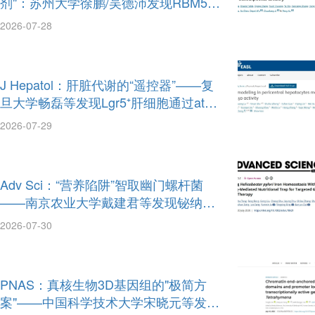
剂"：苏州大学徐鹏/吴德沛发现RBM5成
为选择性清除LSC的新靶点
2026-07-28
J Hepatol：肝脏代谢的“遥控器”——复
旦大学畅磊等发现Lgr5⁺肝细胞通过atRA
信号远程调控全肝脂质稳态
2026-07-29
Adv Sci：“营养陷阱”智取幽门螺杆菌
——南京农业大学戴建君等发现铋纳米
药物假冒铁离子诱使细菌自我毁灭
2026-07-30
PNAS：真核生物3D基因组的"极简方
案"——中国科学技术大学宋晓元等发现