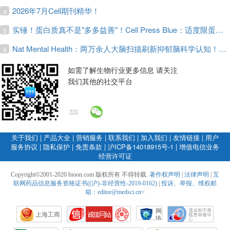
2026年7月Cell期刊精华！
4
实锤！蛋白质真不是"多多益善"！Cell Press Blue：适度限蛋白，反而拉长健康寿命！
5
Nat Mental Health：两万余人大脑扫描刷新抑郁脑科学认知！抑郁不只是情绪病，视觉、运动脑区同步受损！
6
如需了解生物行业更多信息 请关注
我们其他的社交平台
关于我们
|
产品大全
|
营销服务
|
联系我们
|
加入我们
|
友情链接
|
用户
服务协议
|
隐私保护
|
免责条款
|
沪ICP备14018915号-1
|
增值电信业务
经营许可证
Copyright©2001-2020 bioon.com 版权所有 不得转载.
著作权声明
|
法律声明
|
互
联网药品信息服务资格证书((沪)-非经营性-2019-0162)
|
投诉、举报、维权邮
箱：editor@medsci.cn<
网
上海工商
络
社