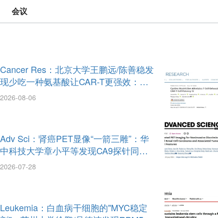
会议
Cancer Res：北京大学王鹏远/陈善稳发
现少吃一种氨基酸让CAR-T更强效：胱
氨酸限制通过代谢切换缓解T细胞耗竭
2026-08-06
Adv Sci：肾癌PET显像“一箭三雕”：华
中科技大学章小平等发现CA9探针同时
鉴别亚型、预测基因突变和药物敏感性
2026-07-28
Leukemia：白血病干细胞的"MYC稳定