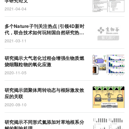
学研究论文
2021-04-04
多个Nature子刊关注热点 |引领4D新时
代，联合技术如何玩转国自然研究热
点？
2021-03-11
研究揭示大气老化过程会增强生物质燃
烧细颗粒物的氧化应激
2020-11-05
研究揭示团聚体周转动态与根际激发效
应的关联
2020-09-10
研究揭示不同形式氮添加对草地根系分
解的影响机理