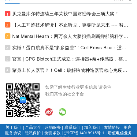
贝克曼库尔特连续三年荣获中国财经峰会三项大奖！
1
【人工耳蜗技术解读】不止听见，更要听见未来 ---- 智能耳蜗，开启人工耳蜗技术新纪元！
2
Nat Mental Health：两万余人大脑扫描刷新抑郁脑科学认知！抑郁不只是情绪病，视觉、运动脑区同步受损！
3
实锤！蛋白质真不是"多多益善"！Cell Press Blue：适度限蛋白，反而拉长健康寿命！
4
官宣 | CPC Biotech正式成立：连接器+泵+传感器，整合生物制药流体管理解决方案！
5
猪身上长人器官？！Cell：破解跨物种造器官核心免疫关卡！全新异种吞噬机制打通人体器官培育赛道！
6
如需了解生物行业更多信息 请关注
我们其他的社交平台
关于我们
|
产品大全
|
营销服务
|
联系我们
|
加入我们
|
友情链接
|
用户
服务协议
|
隐私保护
|
免责条款
|
沪ICP备14018915号-1
|
增值电信业务