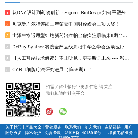
从DNA设计到药物创新：Signals BioDesign如何重塑分子生物学研发生态！
1
贝克曼库尔特连续三年荣获中国财经峰会三项大奖！
2
士泽生物通用型细胞新药治疗帕金森病注册临床II期全部入组完成！
3
DePuy Synthes将携全产品线亮相中华医学会运动医疗分会大会，加码布局中国运动医学创新赛道！
4
【人工耳蜗技术解读】不止听见，更要听见未来 ---- 智能耳蜗，开启人工耳蜗技术新纪元！
5
CAR-T细胞疗法研究进展（第56期）！
6
如需了解生物行业更多信息 请关注
我们其他的社交平台
关于我们
|
产品大全
|
营销服务
|
联系我们
|
加入我们
|
友情链接
|
用户
服务协议
|
隐私保护
|
免责条款
|
沪ICP备14018915号-1
|
增值电信业务
经营许可证