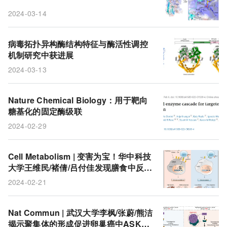
2024-03-14
病毒拓扑异构酶结构特征与酶活性调控
机制研究中获进展
2024-03-13
Nature Chemical Biology：用于靶向
糖基化的固定酶级联
2024-02-29
Cell Metabolism | 变害为宝！华中科技
大学王维民/褚倩/吕付佳发现​膳食中反油
酸促进肿瘤抗原呈递和癌症免疫
2024-02-21
Nat Commun | 武汉大学李枫/张蔚/熊洁
揭示聚集体的形成促进卵巢癌中ASK1/J