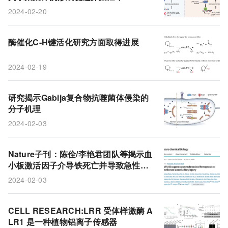
NK信号的激活和干性维持
2024-02-20
酶催化C-H键活化研究方面取得进展
2024-02-19
研究揭示Gabija复合物抗噬菌体侵染的
分子机理
2024-02-03
Nature子刊：陈佺/李艳君团队等揭示血
小板激活因子介导铁死亡并导致急性肾
损伤的机制
2024-02-03
CELL RESEARCH:LRR 受体样激酶 A
LR1 是一种植物铝离子传感器