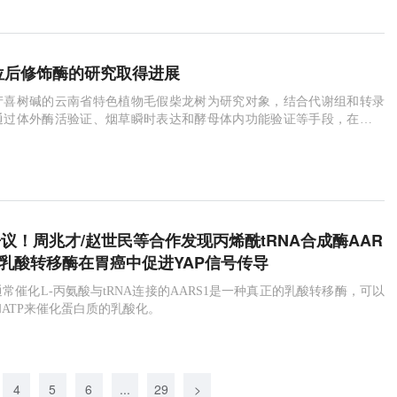
9位后修饰酶的研究取得进展
产喜树碱的云南省特色植物毛假柴龙树为研究对象，结合代谢组和转录
通过体外酶活验证、烟草瞬时表达和酵母体内功能验证等手段，在毛假
4条喜树碱C-9位后修饰酶相关基因。
澄清争议！周兆才/赵世民等合作发现丙烯酰tRNA合成酶AAR
种乳酸转移酶在胃癌中促进YAP信号传导
常催化L-丙氨酸与tRNA连接的AARS1是一种真正的乳酸转移酶，可以
ATP来催化蛋白质的乳酸化。
4
5
6
...
29
>