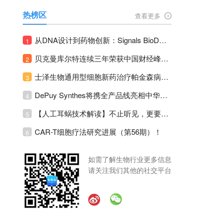
热榜区
查看更多
从DNA设计到药物创新：Signals BioDesign如何重塑分子生物学研发生态！
1
贝克曼库尔特连续三年荣获中国财经峰会三项大奖！
2
士泽生物通用型细胞新药治疗帕金森病注册临床II期全部入组完成！
3
DePuy Synthes将携全产品线亮相中华医学会运动医疗分会大会，加码布局中国运动医学创新赛道！
4
【人工耳蜗技术解读】不止听见，更要听见未来 ---- 智能耳蜗，开启人工耳蜗技术新纪元！
5
CAR-T细胞疗法研究进展（第56期）！
6
如需了解生物行业更多信息
请关注我们其他的社交平台