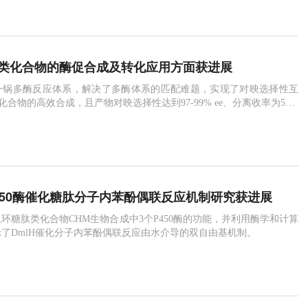
酮类化合物的酶促合成及转化应用方面获进展
一锅多酶反应体系，解决了多酶体系的匹配难题，实现了对映选择性互
类化合物的高效合成，且产物对映选择性达到97-99% ee、分离收率为52-9
450酶催化糖肽分子内苯酚偶联反应机制研究获进展
环糖肽类化合物CHM生物合成中3个P450酶的功能，并利用酶学和计算
了DmlH催化分子内苯酚偶联反应由水介导的双自由基机制。