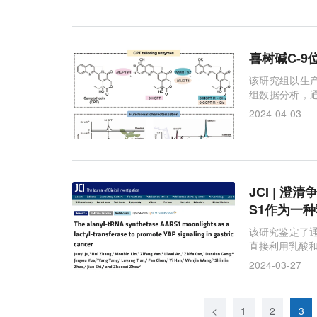
喜树碱C-
该研究组以生
组数据分析，
柴龙树中鉴定了
2024-04-03
JCI | 
S1作为一
该研究鉴定了通
直接利用乳酸和
2024-03-27
<
1
2
3