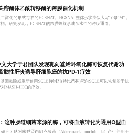
关溶酶体乙酰转移酶的跨膜催化机制
二聚化的形式存在的HGSNAT。HGSNAT整体形状类似大写字母“M”，
构。研究发现，HGSNAT的跨膜螺旋形成亲水性的跨膜通道。
 香港中文大学于君团队发现靶向鲨烯环氧化酶可恢复代谢功
脂肪性肝炎诱导肝细胞癌的抗PD-1疗效
基因敲除或重新使用SQLE抑制剂(特比萘芬)靶向SQLE可以恢复基于抗
疗对MASH-HCC的疗效。
e子刊：这种肠道细菌来源的酶，可将血液转化为通用O型血
团队对嗜黏蛋白阿克曼菌（Akkermansia muciniphila）产生并用于