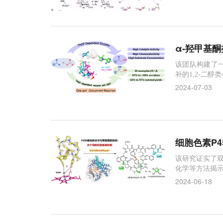
α-羟甲基
该团队构建了
补的1,2-二醇
7%。
2024-07-03
细胞色素P
该研究证实了双
化学等方法揭示
2024-06-18