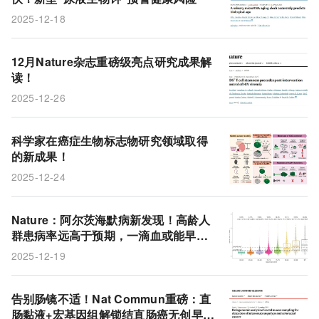
2025-12-18
12月Nature杂志重磅级亮点研究成果解
读！
2025-12-26
科学家在癌症生物标志物研究领域取得
的新成果！
2025-12-24
Nature：阿尔茨海默病新发现！高龄人
群患病率远高于预期，一滴血或能早预
警
2025-12-19
告别肠镜不适！Nat Commun重磅：直
肠黏液+宏基因组解锁结直肠癌无创早筛