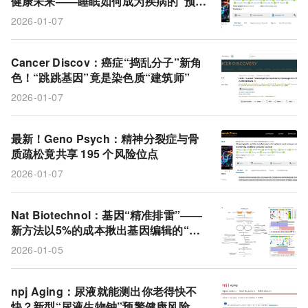
健康未来——睡眠如何成为疾病的“预告
SleepFM
睡眠
代谢组学
风险
代谢产物
信”？
2026-01-07
LINE-1
RNA
骨质疏松症
位点
DNA
骨密度
精神分裂症
染色质
逆转座子
Cancer Discov：癌症“捣乱分子”新角
色！“跳跳基因”竟是染色质“建筑师”
生活方式
2026-01-07
最新！Geno Psych：精神分裂症与骨
质疏松竟共享 195 个风险位点
2026-01-07
Nat Biotechnol：基因“精准排雷”——
新方法以5%的成本揪出基因编辑的“脱
靶暗箭”
2026-01-05
npj Aging：尿液就能测出你老得快不
快？新型“尿液生物钟”预警健康风险