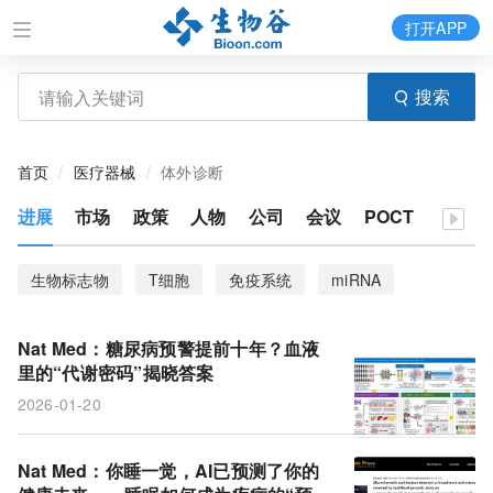
打开APP
搜索
首页
医疗器械
体外诊断
进展
市场
政策
人物
公司
会议
POCT
生物标志物
T细胞
免疫系统
miRNA
衰老
CHANGE-seq-BE
ecDNA
尿液
Nat Med：糖尿病预警提前十年？血液
脊髓修复
血液检测
风险因素
患病率
里的“代谢密码”揭晓答案
2026-01-20
阿尔茨海默病
胃癌
信号通路
靶向性疗法
基因编辑器
测序
数据集
疾病风险
Nat Med：你睡一觉，AI已预测了你的