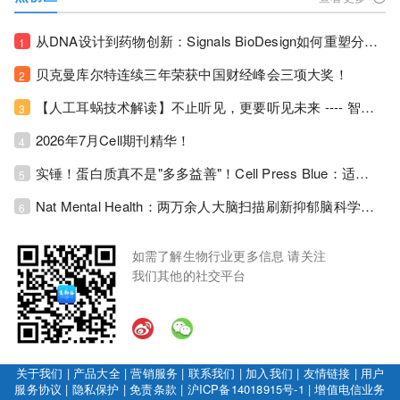
从DNA设计到药物创新：Signals BioDesign如何重塑分子生物学研发生态！
1
贝克曼库尔特连续三年荣获中国财经峰会三项大奖！
2
【人工耳蜗技术解读】不止听见，更要听见未来 ---- 智能耳蜗，开启人工耳蜗技术新纪元！
3
2026年7月Cell期刊精华！
4
实锤！蛋白质真不是"多多益善"！Cell Press Blue：适度限蛋白，反而拉长健康寿命！
5
Nat Mental Health：两万余人大脑扫描刷新抑郁脑科学认知！抑郁不只是情绪病，视觉、运动脑区同步受损！
6
如需了解生物行业更多信息 请关注
我们其他的社交平台
关于我们
|
产品大全
|
营销服务
|
联系我们
|
加入我们
|
友情链接
|
用户
服务协议
|
隐私保护
|
免责条款
|
沪ICP备14018915号-1
|
增值电信业务