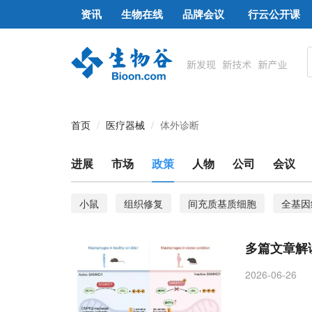
资讯
生物在线
品牌会议
行云公开课
首页
医疗器械
体外诊断
进展
市场
政策
人物
公司
会议
小鼠
组织修复
间充质基质细胞
全基因
ecDNA
免疫反应
PDX模型
尼古丁
多篇文章解
细胞相容性
创面
数字病理学
Hetairos
2026-06-26
肥胖
代谢性疾病
肠道菌群
疾病负担