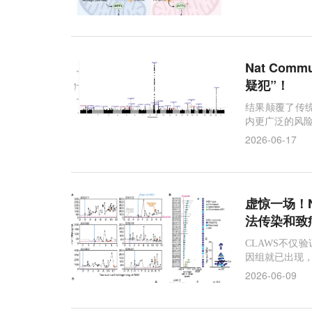
分子检测
IL-1β
生物标志物
缺陷拷贝
Nat Co
疑犯”！
结果颠覆了传
内更广泛的风
2026-06-17
虚惊一场！N
法传染和致
CLAWS不仅
因组就已出现
2026-06-09