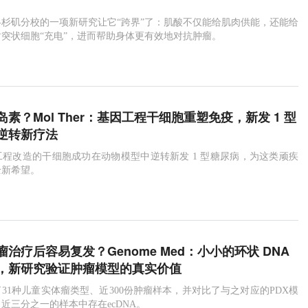
杉矶分校的一项新研究让它“跨界”了：肌酸不仅能给肌肉供能，还能给
突状细胞“充电”，进而帮助身体更有效地对抗肿瘤。
素？Mol Ther：基因工程干细胞重塑免疫，新发 1 型
逆转新疗法
程改造的干细胞成功在动物模型中逆转新发 1 型糖尿病，为这类顽疾
全新希望。
治疗后容易复发？Genome Med：小小的环状 DNA
，新研究验证肿瘤模型的真实价值
31种儿童实体瘤类型、近300份肿瘤样本，并对比了与之对应的PDX模
近三分之一的样本中存在ecDNA。