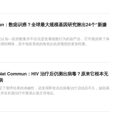
病毒抗原
肺癌
脂肪
mmun：数痣识癌？全球最大规模基因研究揪出24个“新嫌
统认知—痣的数量并不仅仅是色素细胞行为的副产品，它可能反映了体
险调控网络，其中免疫系统的角色比此前预想的更加吃重。
at Commun：HIV 治疗后仍测出病毒？原来它根本无
病
验证了测序结果的准确性，还发现即使在抗病毒治疗启动后不久，缺陷基
，并在长期治疗中逐渐占据主导地位。