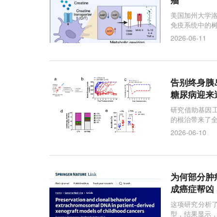
瘤
美国加州大学洛
免疫系统中的树
2026-06-11
告别终身胰岛
糖尿病迎来
研究借助基因工
的根治带来了
2026-06-10
为何部分肿瘤
成癌症帮凶
这项研究分析了
型，结果显示，