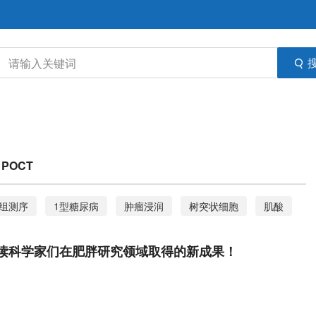
POCT
组测序
1型糖尿病
肿瘤浸润
树突状细胞
肌酸
样本量
传统香烟
电子烟
烧伤患者
凝胶制剂
读科学家们在肥胖研究领域取得的新成果！
多基因风险评分
人群队列
痣数量
GWAS
HIV
病毒载量
血浆特征
中枢神经系统