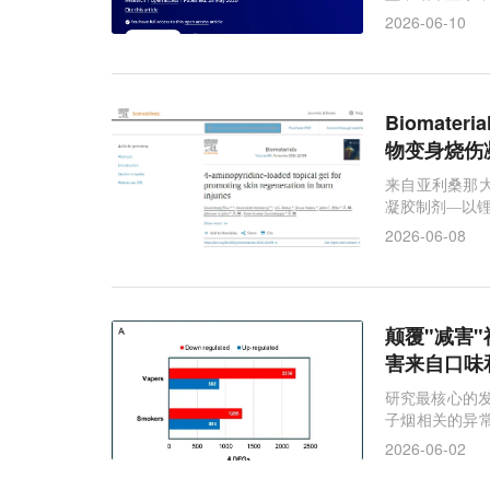
2026-06-10
Biomat
物变身烧伤
来自亚利桑那大
凝胶制剂—以锂
2026-06-08
颠覆"减害"
害来自口味
研究最核心的发
子烟相关的异常
化。
2026-06-02