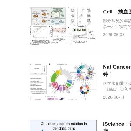
Cell：抽
部分常见的年
享一种症状前的
2026-06-08
Nat Ca
钟！
科学家们通过研
（H&E）染色
究有望大幅加
2026-06-11
iScien