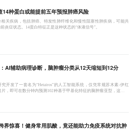
血查14种蛋白或能提前五年预报肺癌风险
龄相关疾病，包括肺癌、特发性肺纤维化和慢性阻塞性肺疾病，可能共
前炎症状态。14蛋白特征正是这种状态的“体液信号”。
ncer：AI辅助病理诊断，脑肿瘤分类从12天缩短到12分
究开发了一套名为“Hetairos”的人工智能系统，仅凭常规苏木素-伊红
切片，即可在数分钟内预测102种基于甲基化特征的脑肿瘤亚型，这一研
速全球脑肿瘤诊断进程。
ce：跨界惊喜！健身常用肌酸，竟还能助力免疫系统对抗肿