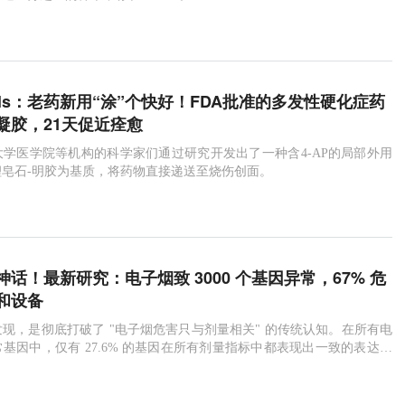
erials：老药新用“涂”个快好！FDA批准的多发性硬化症药
凝胶，21天促近痊愈
学医学院等机构的科学家们通过研究开发出了一种含4-AP的局部外用
皂石-明胶为基质，将药物直接递送至烧伤创面。
神话！最新研究：电子烟致 3000 个基因异常，67% 危
和设备
现，是彻底打破了 "电子烟危害只与剂量相关" 的传统认知。在所有电
基因中，仅有 27.6% 的基因在所有剂量指标中都表现出一致的表达变