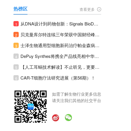
热榜区
查看更多
从DNA设计到药物创新：Signals BioDesign如何重塑分子生物学研发生态！
1
贝克曼库尔特连续三年荣获中国财经峰会三项大奖！
2
士泽生物通用型细胞新药治疗帕金森病注册临床II期全部入组完成！
3
DePuy Synthes将携全产品线亮相中华医学会运动医疗分会大会，加码布局中国运动医学创新赛道！
4
【人工耳蜗技术解读】不止听见，更要听见未来 ---- 智能耳蜗，开启人工耳蜗技术新纪元！
5
CAR-T细胞疗法研究进展（第56期）！
6
如需了解生物行业更多信息
请关注我们其他的社交平台