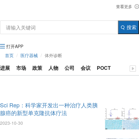
资讯
查看更多
查看更多
查看更多
生物在线
品牌会议
行云公开课
搜索
注册
登录
生物谷APP
打开APP
首页
医疗器械
体外诊断
进展
市场
政策
人物
公司
会议
POCT
Sci Rep：科学家开发出一种治疗人类胰
腺癌的新型单克隆抗体疗法
2023-10-30