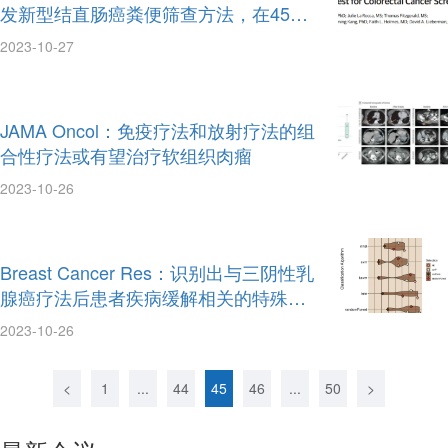
发新型结直肠癌粪便筛查方法，在45到4
9岁人群中灵敏性高达100%
2023-10-27
JAMA Oncol：免疫疗法和放射疗法的组
合性疗法或有望治疗软组织肉瘤
2023-10-26
Breast Cancer Res：识别出与三阴性乳
腺癌疗法后患者疾病缓解相关的特殊基
因特征
2023-10-26
<
1
...
44
45
46
...
50
>